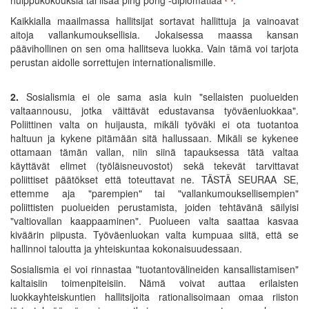
Kaikkialla maailmassa hallitsijat sortavat hallittuja ja vainoavat
aitoja vallankumouksellisia. Jokaisessa maassa kansan
päävihollinen on sen oma hallitseva luokka. Vain tämä voi tarjota
perustan aidolle sorrettujen internationalismille.
2.
Sosialismia ei ole sama asia kuin "sellaisten puolueiden
valtaannousu, jotka väittävät edustavansa työväenluokkaa".
Poliittinen valta on huijausta, mikäli työväki ei ota tuotantoa
haltuun ja kykene pitämään sitä hallussaan. Mikäli se kykenee
ottamaan tämän vallan, niin siinä tapauksessa tätä valtaa
käyttävät elimet (työläisneuvostot) sekä tekevät tarvittavat
poliittiset päätökset että toteuttavat ne. TÄSTÄ SEURAA SE,
ettemme aja "parempien" tai "vallankumouksellisempien"
poliittisten puolueiden perustamista, joiden tehtävänä säilyisi
"valtiovallan kaappaaminen". Puolueen valta saattaa kasvaa
kiväärin piipusta. Työväenluokan valta kumpuaa siitä, että se
hallinnoi taloutta ja yhteiskuntaa kokonaisuudessaan.
Sosialismia ei voi rinnastaa "tuotantovälineiden kansallistamisen"
kaltaisiin toimenpiteisiin. Nämä voivat auttaa erilaisten
luokkayhteiskuntien hallitsijoita rationalisoimaan omaa riiston