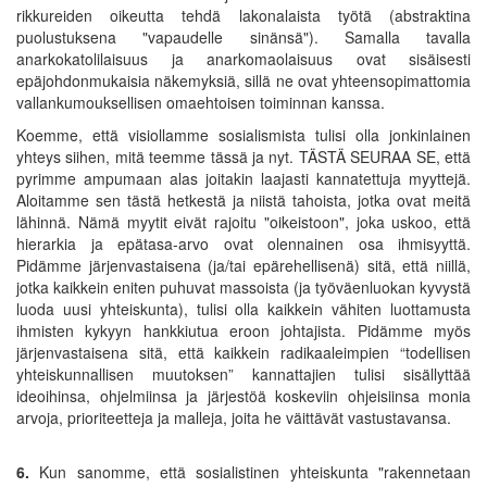
rikkureiden oikeutta tehdä lakonalaista työtä (abstraktina
puolustuksena "vapaudelle sinänsä"). Samalla tavalla
anarkokatolilaisuus ja anarkomaolaisuus ovat sisäisesti
epäjohdonmukaisia näkemyksiä, sillä ne ovat yhteensopimattomia
vallankumouksellisen omaehtoisen toiminnan kanssa.
Koemme, että visiollamme sosialismista tulisi olla jonkinlainen
yhteys siihen, mitä teemme tässä ja nyt. TÄSTÄ SEURAA SE, että
pyrimme ampumaan alas joitakin laajasti kannatettuja myyttejä.
Aloitamme sen tästä hetkestä ja niistä tahoista, jotka ovat meitä
lähinnä. Nämä myytit eivät rajoitu "oikeistoon", joka uskoo, että
hierarkia ja epätasa-arvo ovat olennainen osa ihmisyyttä.
Pidämme järjenvastaisena (ja/tai epärehellisenä) sitä, että niillä,
jotka kaikkein eniten puhuvat massoista (ja työväenluokan kyvystä
luoda uusi yhteiskunta), tulisi olla kaikkein vähiten luottamusta
ihmisten kykyyn hankkiutua eroon johtajista. Pidämme myös
järjenvastaisena sitä, että kaikkein radikaaleimpien “todellisen
yhteiskunnallisen muutoksen” kannattajien tulisi sisällyttää
ideoihinsa, ohjelmiinsa ja järjestöä koskeviin ohjeisiinsa monia
arvoja, prioriteetteja ja malleja, joita he väittävät vastustavansa.
6.
Kun sanomme, että sosialistinen yhteiskunta "rakennetaan