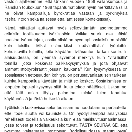
vastoin ajattelemme, että Unkarin vuoden 1956 vallankumous ja
Ranskan toukokuun 1968 tapahtumat olivat hyvin merkittäviä (sillä
ne olivat kamppailuja byrokratiaa vastaan ja pyrkimyksiä
itsehallintoon sekä itäisessä että läntisessä kontekstissa).
Nämä mittatikut auttavat myös selkeyttämään asennettamme
erilaisiin teollisuuden työkiistoihin. Vaikka suurin osa näistä
haastaa työnantajan, osalla niistä on syvempi sosialistinen sisältö
kuin toisilla. Miksi esimerkiksi "epävirallisilla" työoloihin
kohdistuvilla toimilla, joita käydään rivijäsenten tarkan kontrollin
alaisuudessa, on yleensä syvempi merkitys kuin "virallisilla"
toimilla, jotka koskevat palkkakysymyksiä ja joita ohjaavat
ammattiliittobyrokraatit jossain kaukana? Kun kysymyksessä on
sosialistisen tietoisuuden kehitys, on perustavanlaatuisen tärkeää,
kuinka kamppailua käydään ja mitä se koskee. Sosialismissa on
loppujen lopuksi kysymys siitä, kuka tekee päätökset. Uskomme,
että tätä asiaa täytyy painottaa, minkä tulee tapahtua
käytännössä ja tästä hetkestä alkaen.
Työkiistoja koskevissa selonteoissamme noudatamme periaatetta,
ettei todellisuutta voi kaunistella. On hyödyllisempää analysoida
rehellisesti todellisia vaikeuksia kuin elää mielikuvitusmaailmassa,
jossa toiveet ja todellisuus sekoittuvat. TÄSTÄ SEURAA SE, että
pyrimme välttämään "voittoisia" (todellisuudessa manipuloivia)