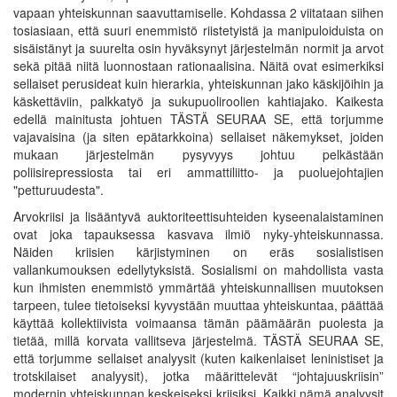
vapaan yhteiskunnan saavuttamiselle. Kohdassa 2 viitataan siihen
tosiasiaan, että suuri enemmistö riistetyistä ja manipuloiduista on
sisäistänyt ja suurelta osin hyväksynyt järjestelmän normit ja arvot
sekä pitää niitä luonnostaan rationaalisina. Näitä ovat esimerkiksi
sellaiset perusideat kuin hierarkia, yhteiskunnan jako käskijöihin ja
käskettäviin, palkkatyö ja sukupuoliroolien kahtiajako. Kaikesta
edellä mainitusta johtuen TÄSTÄ SEURAA SE, että torjumme
vajavaisina (ja siten epätarkkoina) sellaiset näkemykset, joiden
mukaan järjestelmän pysyvyys johtuu pelkästään
poliisirepressiosta tai eri ammattiliitto- ja puoluejohtajien
"petturuudesta".
Arvokriisi ja lisääntyvä auktoriteettisuhteiden kyseenalaistaminen
ovat joka tapauksessa kasvava ilmiö nyky-yhteiskunnassa.
Näiden kriisien kärjistyminen on eräs sosialistisen
vallankumouksen edellytyksistä. Sosialismi on mahdollista vasta
kun ihmisten enemmistö ymmärtää yhteiskunnallisen muutoksen
tarpeen, tulee tietoiseksi kyvystään muuttaa yhteiskuntaa, päättää
käyttää kollektiivista voimaansa tämän päämäärän puolesta ja
tietää, millä korvata vallitseva järjestelmä. TÄSTÄ SEURAA SE,
että torjumme sellaiset analyysit (kuten kaikenlaiset leninistiset ja
trotskilaiset analyysit), jotka määrittelevät “johtajuuskriisin”
modernin yhteiskunnan keskeiseksi kriisiksi. Kaikki nämä analyysit