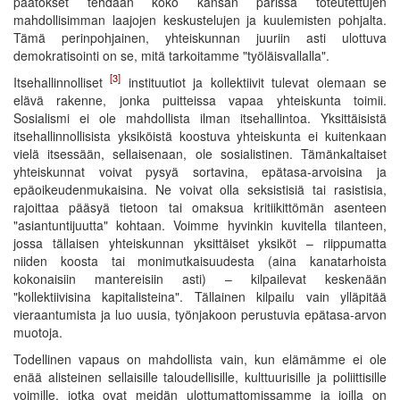
päätökset tehdään koko kansan parissa toteutettujen
mahdollisimman laajojen keskustelujen ja kuulemisten pohjalta.
Tämä perinpohjainen, yhteiskunnan juuriin asti ulottuva
demokratisointi on se, mitä tarkoitamme "työläisvallalla".
[3]
Itsehallinnolliset
instituutiot ja kollektiivit tulevat olemaan se
elävä rakenne, jonka puitteissa vapaa yhteiskunta toimii.
Sosialismi ei ole mahdollista ilman itsehallintoa. Yksittäisistä
itsehallinnollisista yksiköistä koostuva yhteiskunta ei kuitenkaan
vielä itsessään, sellaisenaan, ole sosialistinen. Tämänkaltaiset
yhteiskunnat voivat pysyä sortavina, epätasa-arvoisina ja
epäoikeudenmukaisina. Ne voivat olla seksistisiä tai rasistisia,
rajoittaa pääsyä tietoon tai omaksua kritiikittömän asenteen
"asiantuntijuutta" kohtaan. Voimme hyvinkin kuvitella tilanteen,
jossa tällaisen yhteiskunnan yksittäiset yksiköt – riippumatta
niiden koosta tai monimutkaisuudesta (aina kanatarhoista
kokonaisiin mantereisiin asti) – kilpailevat keskenään
"kollektiivisina kapitalisteina". Tällainen kilpailu vain ylläpitää
vieraantumista ja luo uusia, työnjakoon perustuvia epätasa-arvon
muotoja.
Todellinen vapaus on mahdollista vain, kun elämämme ei ole
enää alisteinen sellaisille taloudellisille, kulttuurisille ja poliittisille
voimille, jotka ovat meidän ulottumattomissamme ja joilla on