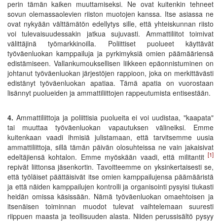
perin tämän kaiken muuttamiseksi. Ne ovat kuitenkin tehneet
sovun olemassaolevien riiston muotojen kanssa. Itse asiassa ne
ovat nykyään välttämätön edellytys sille, että yhteiskunnan riisto
voi tulevaisuudessakin jatkua sujuvasti. Ammattiliitot toimivat
välittäjinä työmarkkinoilla. Poliittiset puolueet käyttävät
työväenluokan kamppailuja ja pyrkimyksiä omien päämääriensä
edistämiseen. Vallankumouksellisen liikkeen epäonnistuminen on
johtanut työväenluokan järjestöjen rappioon, joka on merkittävästi
edistänyt työväenluokan apatiaa. Tämä apatia on vuorostaan
lisännyt puolueiden ja ammattiliittojen rappeutumista entisestään.
4.
Ammattiliittoja ja poliittisia puolueita ei voi uudistaa, "kaapata"
tai muuttaa työväenluokan vapautuksen välineiksi. Emme
kuitenkaan vaadi ihmisiä julistamaan, että tarvitsemme uusia
ammattiliittoja, sillä tämän päivän olosuhteissa ne vain jakaisivat
[1]
edeltäjiensä kohtalon. Emme myöskään vaadi, että militantit
repivät liittonsa jäsenkortin. Tavoitteemme on yksinkertaisesti se,
että työläiset päättäisivät itse omien kamppailujensa päämääristä
ja että näiden kamppailujen kontrolli ja organisointi pysyisi tiukasti
heidän omissa käsissään. Nämä työväenluokan omaehtoisen ja
itsenäisen toiminnan muodot tulevat vaihtelemaan suuresti
riippuen maasta ja teollisuuden alasta. Niiden perussisältö pysyy