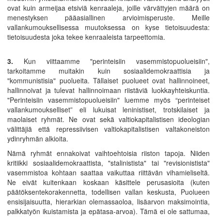
ovat kuin armeijaa etsiviä kenraaleja, joille värvättyjen määrä on
menestyksen pääasiallinen arvioimisperuste. Meille
vallankumouksellisessa muutoksessa on kyse tietoisuudesta:
tietoisuudesta joka tekee kenraaleista tarpeettomia.
3.
Kun viittaamme "perinteisiin vasemmistopuolueisiin",
tarkoitamme muitakin kuin sosiaalidemokraattisia ja
"kommunistisia" puolueita. Tällaiset puolueet ovat hallinnoineet,
hallinnoivat ja tulevat hallinnoimaan riistäviä luokkayhteiskuntia.
"Perinteisiin vasemmistopuolueisiin" luemme myös “perinteiset
vallankumoukselliset” eli lukuisat leninistiset, trotskilaiset ja
maolaiset ryhmät. Ne ovat sekä valtiokapitalistisen ideologian
välittäjiä että repressiivisen valtiokapitalistisen valtakoneiston
ydinryhmän alkioita.
Nämä ryhmät ennakoivat vaihtoehtoisia riiston tapoja. Niiden
kritiikki sosiaalidemokraattista, "stalinistista" tai "revisionistista"
vasemmistoa kohtaan saattaa vaikuttaa riittävän vihamieliseltä.
Ne eivät kuitenkaan koskaan käsittele perusasioita (kuten
päätöksentekorakennetta, todellisen vallan keskusta, Puolueen
ensisijaisuutta, hierarkian olemassaoloa, lisäarvon maksimointia,
palkkatyön ikuistamista ja epätasa-arvoa). Tämä ei ole sattumaa,