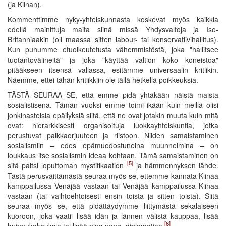
(ja Kiinan).
Kommenttimme nyky-yhteiskunnasta koskevat myös kaikkia
edellä mainittuja maita siinä missä Yhdysvaltoja ja Iso-
Britanniaakin (oli maassa sitten labour- tai konservatiivihallitus).
Kun puhumme etuoikeutetusta vähemmistöstä, joka "hallitsee
tuotantovälineitä" ja joka "käyttää valtion koko koneistoa"
pitääkseen itsensä vallassa, esitämme universaalin kritiikin.
Näemme, ettei tähän kritiikkiin ole tällä hetkellä poikkeuksia.
TÄSTÄ SEURAA SE, että emme pidä yhtäkään näistä maista
sosialistisena. Tämän vuoksi emme toimi ikään kuin meillä olisi
jonkinasteisia epäilyksiä siitä, että ne ovat jotakin muuta kuin mitä
ovat: hierarkkisesti organisoituja luokkayhteiskuntia, jotka
perustuvat palkkaorjuuteen ja riistoon. Niiden samaistaminen
sosialismiin – edes epämuodostuneina muunnelmina – on
loukkaus itse sosialismin ideaa kohtaan. Tämä samaistaminen on
[5]
sitä paitsi loputtoman mystifikaation
ja hämmennyksen lähde.
Tästä perusväittämästä seuraa myös se, ettemme kannata Kiinaa
kamppailussa Venäjää vastaan tai Venäjää kamppailussa Kiinaa
vastaan (tai vaihtoehtoisesti ensin toista ja sitten toista). Siitä
seuraa myös se, että pidättäydymme liittymästä sekalaiseen
kuoroon, joka vaatii lisää idän ja lännen välistä kauppaa, lisää
[6]
huippukokouksia tai lisää ping pong -diplomatiaa
.