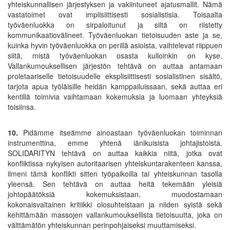
yhteiskunnallisen järjestyksen ja vakiintuneet ajatusmallit. Nämä
vastatoimet ovat implisiittisesti sosialistisia. Toisaalta
työväenluokka on sirpaloitunut ja siltä on riistetty
kommunikaatiovälineet. Työväenluokan tietoisuuden aste ja se,
kuinka hyvin työväenluokka on perillä asioista, vaihtelevat riippuen
siitä, mistä työväenluokan osasta kulloinkin on kyse.
Vallankumouksellisen järjestön tehtävä on auttaa antamaan
proletaariselle tietoisuudelle eksplisiittisesti sosialistinen sisältö,
tarjota apua työläisille heidän kamppailuissaan, sekä auttaa eri
kentillä toimivia vaihtamaan kokemuksia ja luomaan yhteyksiä
toisiinsa.
10.
Pidämme itseämme ainoastaan työväenluokan toiminnan
instrumenttina, emme yhtenä iänikuisista johtajistoista.
SOLIDARITYN tehtävä on auttaa kaikkia niitä, jotka ovat
konfliktissa nykyisen autoritaarisen yhteiskuntarakenteen kanssa,
ilmeni tämä konflikti sitten työpaikoilla tai yhteiskunnan tasolla
yleensä. Sen tehtävä on auttaa heitä tekemään yleisiä
johtopäätöksiä kokemuksistaan, muodostamaan
kokonaisvaltainen kritiikki olosuhteistaan ja niiden syistä sekä
kehittämään massojen vallankumouksellista tietoisuutta, joka on
välttämätön yhteiskunnan perinpohjaiseksi muuttamiseksi.