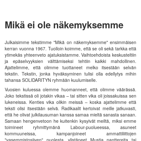
Mikä ei ole näkemyksemme
Julkaisimme tekstimme "Mikä on näkemyksemme" ensimmäisen
kerran vuonna 1967. Tuolloin koimme, että se oli sekä tarkka että
ytimekäs yhteenveto ajatuksistamme. Vaihtoehdoista keskusteltiin
ja epäselvyyksien välttämiseksi tehtiin kaikki mahdollinen.
Ajattelimme, että olimme tuottaneet melko itsestään selvän
tekstin. Tekstin, jonka hyväksyminen tulisi olla edellytys mihin
tahansa SOLIDARITYN ryhmään kuulumiselle.
Vuosien kuluessa olemme huomanneet, että olimme väärässä.
Joko tekstissä oli jotakin vikaa – tai sitten vika oli joissakuissa sen
lukeneissa. Kenties vika olikin meissä – koska ajattelimme että
teksti olisi itsestään selvä. Radikaalit kertoivat meille jatkuvasti,
että he olivat julkilausuman kanssa samaa mieltä sanasta sanaan.
Samaan hengenvetoon he kuitenkin kysyivät meiltä, miksi emme
toimineet ryhmittymänä Labour-puolueessa, asuneet
kommuuneissa, kampanjoineet ammattiliittojen
"vasemmistosiiven" puolesta, ylistäneet Mustia panttereita tai