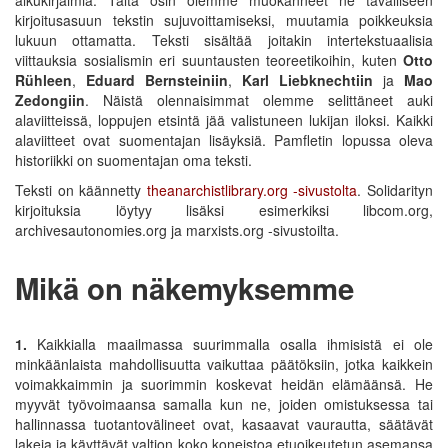
kirjoitusasuun tekstin sujuvoittamiseksi, muutamia poikkeuksia
lukuun ottamatta. Teksti sisältää joitakin intertekstuaalisia
viittauksia sosialismin eri suuntausten teoreetikoihin, kuten
Otto
Rühleen
,
Eduard Bernsteiniin
,
Karl Liebknechtiin
ja
Mao
Zedongiin
. Näistä olennaisimmat olemme selittäneet auki
alaviitteissä, loppujen etsintä jää valistuneen lukijan iloksi. Kaikki
alaviitteet ovat suomentajan lisäyksiä. Pamfletin lopussa oleva
historiikki on suomentajan oma teksti.
Teksti on käännetty
theanarchistlibrary.org -sivustolta
. Solidarityn
kirjoituksia löytyy lisäksi esimerkiksi libcom.org,
archivesautonomies.org ja marxists.org -sivustoilta.
Mikä on näkemyksemme
1.
Kaikkialla maailmassa suurimmalla osalla ihmisistä ei ole
minkäänlaista mahdollisuutta vaikuttaa päätöksiin, jotka kaikkein
voimakkaimmin ja suorimmin koskevat heidän elämäänsä. He
myyvät työvoimaansa samalla kun ne, joiden omistuksessa tai
hallinnassa tuotantovälineet ovat, kasaavat vaurautta, säätävät
lakeja ja käyttävät valtion koko koneistoa etuoikeutetun asemansa