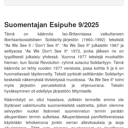
Suomentajan Esipuhe 9/2025
Tämä on käännös Iso-Britanniassa vaikuttaneen
libertaarisosialistisen Solidarity-järjestön (1960–1992) tekstistä
"As We See It / Don’t See It". "As We See It" julkaistiin 1967 ja
selitysosa "As We Don't See It" 1972, jonka jälkeen ne on
tyypillisesti julkaistu yhdessä. Vuonna 1977 tekstejä muokattiin
hieman, kun Social Revolution -ryhmä sulautui Solidarityyn. Tämä
käännös on tehty vuoden 1977 versiosta, jossa kohtia 5 ja 6 on
huomattavasti täydennetty. Tekstit pyrkivät selittämään Solidarityn
keskeisiä näkemyksiä tiivistetyssä muodossa. "As We See It" toimi
myös järjestön perustekstinä ja ohjenuorana. Tekstin
hyväksyminen oli edellytys järjestöön liittymiselle.
Käännöstyö on ollut haastava. Joillekin termeille emme ole
löytäneet vakiintunutta suomenkielistä vastinetta, jolloin olemme
selvyyden vuoksi lisänneet suomennetun termin perään
alkuperäisen termin sulkeissa. Alkuperäisessä pamflettiversiossa
käytetään tehokeinona jonkin verran alleviivauksia ja isoja
alkukirjaimia. Tältä osin olemme muokanneet ne tavalliseen