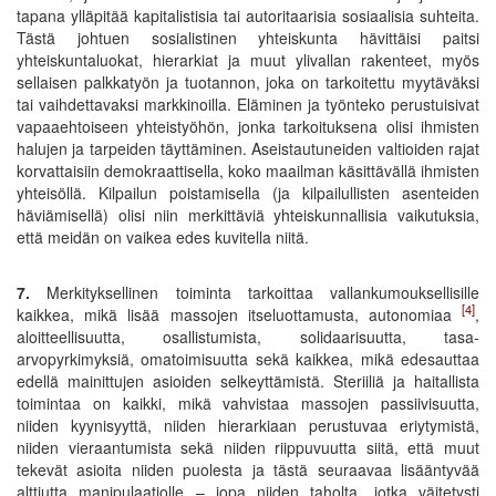
tapana ylläpitää kapitalistisia tai autoritaarisia sosiaalisia suhteita.
Tästä johtuen sosialistinen yhteiskunta hävittäisi paitsi
yhteiskuntaluokat, hierarkiat ja muut ylivallan rakenteet, myös
sellaisen palkkatyön ja tuotannon, joka on tarkoitettu myytäväksi
tai vaihdettavaksi markkinoilla. Eläminen ja työnteko perustuisivat
vapaaehtoiseen yhteistyöhön, jonka tarkoituksena olisi ihmisten
halujen ja tarpeiden täyttäminen. Aseistautuneiden valtioiden rajat
korvattaisiin demokraattisella, koko maailman käsittävällä ihmisten
yhteisöllä. Kilpailun poistamisella (ja kilpailullisten asenteiden
häviämisellä) olisi niin merkittäviä yhteiskunnallisia vaikutuksia,
että meidän on vaikea edes kuvitella niitä.
7.
Merkityksellinen toiminta tarkoittaa vallankumouksellisille
[4]
kaikkea, mikä lisää massojen itseluottamusta, autonomiaa
,
aloitteellisuutta, osallistumista, solidaarisuutta, tasa-
arvopyrkimyksiä, omatoimisuutta sekä kaikkea, mikä edesauttaa
edellä mainittujen asioiden selkeyttämistä. Steriiliä ja haitallista
toimintaa on kaikki, mikä vahvistaa massojen passiivisuutta,
niiden kyynisyyttä, niiden hierarkiaan perustuvaa eriytymistä,
niiden vieraantumista sekä niiden riippuvuutta siitä, että muut
tekevät asioita niiden puolesta ja tästä seuraavaa lisääntyvää
alttiutta manipulaatiolle – jopa niiden taholta, jotka väitetysti