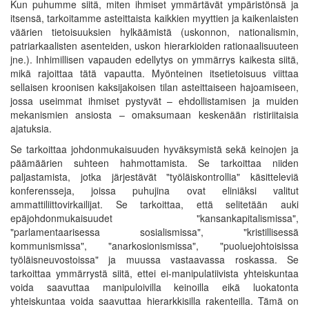
Kun puhumme siitä, miten ihmiset ymmärtävät ympäristönsä ja
itsensä, tarkoitamme asteittaista kaikkien myyttien ja kaikenlaisten
väärien tietoisuuksien hylkäämistä (uskonnon, nationalismin,
patriarkaalisten asenteiden, uskon hierarkioiden rationaalisuuteen
jne.). Inhimillisen vapauden edellytys on ymmärrys kaikesta siitä,
mikä rajoittaa tätä vapautta. Myönteinen itsetietoisuus viittaa
sellaisen kroonisen kaksijakoisen tilan asteittaiseen hajoamiseen,
jossa useimmat ihmiset pystyvät – ehdollistamisen ja muiden
mekanismien ansiosta – omaksumaan keskenään ristiriitaisia
ajatuksia.
Se tarkoittaa johdonmukaisuuden hyväksymistä sekä keinojen ja
päämäärien suhteen hahmottamista. Se tarkoittaa niiden
paljastamista, jotka järjestävät "työläiskontrollia" käsitteleviä
konferensseja, joissa puhujina ovat eliniäksi valitut
ammattiliittovirkailijat. Se tarkoittaa, että selitetään auki
epäjohdonmukaisuudet "kansankapitalismissa",
"parlamentaarisessa sosialismissa", "kristillisessä
kommunismissa", "anarkosionismissa", "puoluejohtoisissa
työläisneuvostoissa" ja muussa vastaavassa roskassa. Se
tarkoittaa ymmärrystä siitä, ettei ei-manipulatiivista yhteiskuntaa
voida saavuttaa manipuloivilla keinoilla eikä luokatonta
yhteiskuntaa voida saavuttaa hierarkkisilla rakenteilla. Tämä on