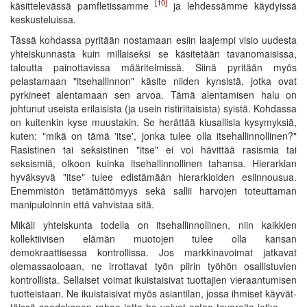
[10]
käsittelevässä pamfletissamme
ja lehdessämme käydyissä
keskusteluissa.
Tässä kohdassa pyritään nostamaan esiin laajempi visio uudesta
yhteiskunnasta kuin millaiseksi se käsitetään tavanomaisissa,
taloutta painottavissa määritelmissä. Siinä pyritään myös
pelastamaan "itsehallinnon" käsite niiden kynsistä, jotka ovat
pyrkineet alentamaan sen arvoa. Tämä alentamisen halu on
johtunut useista erilaisista (ja usein ristiriitaisista) syistä. Kohdassa
on kuitenkin kyse muustakin. Se herättää kiusallisia kysymyksiä,
kuten: "mikä on tämä 'itse', jonka tulee olla itsehallinnollinen?"
Rasistinen tai seksistinen "itse" ei voi hävittää rasismia tai
seksismiä, olkoon kuinka itsehallinnollinen tahansa. Hierarkian
hyväksyvä "itse" tulee edistämään hierarkioiden esiinnousua.
Enemmistön tietämättömyys sekä sallii harvojen toteuttaman
manipuloinnin että vahvistaa sitä.
Mikäli yhteiskunta todella on itsehallinnollinen, niin kaikkien
kollektiivisen elämän muotojen tulee olla kansan
demokraattisessa kontrollissa. Jos markkinavoimat jatkavat
olemassaoloaan, ne irrottavat työn piirin työhön osallistuvien
kontrollista. Sellaiset voimat ikuistaisivat tuottajien vieraantumisen
tuotteistaan. Ne ikuistaisivat myös asiantilan, jossa ihmiset käyvät-
töissä-saadakseen-rahaa-jotta-he-voivat-ostaa-tavaroita-jotka-