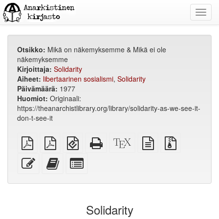
Toggl
navig
Otsikko:
Mikä on näkemyksemme & Mikä ei ole
näkemyksemme
Kirjoittaja:
Solidarity
Aiheet:
libertaarinen sosialismi
,
Solidarity
Päivämäärä:
1977
Huomiot:
Originaali:
https://theanarchistlibrary.org/library/solidarity-as-we-see-it-
don-t-see-it
tavallinen
A4
EPUB
Pelkkä
XeLaTex
perusteksti
Lähdetiedos
PDF
tulostusvalmis
(mobiililaitteille)
HTML
lähdetiedosto
liitteineen
PDF
(tulostusystävällinen)
Muokkaa
Lisää
Select
tätä
kirjantekijään
individual
tekstiä
parts
for
the
Solidarity
bookbuilder