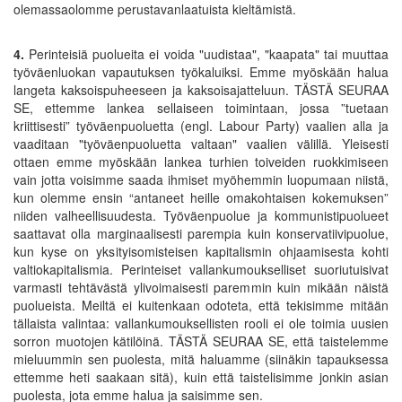
olemassaolomme perustavanlaatuista kieltämistä.
4.
Perinteisiä puolueita ei voida "uudistaa", "kaapata" tai muuttaa
työväenluokan vapautuksen työkaluiksi. Emme myöskään halua
langeta kaksoispuheeseen ja kaksoisajatteluun. TÄSTÄ SEURAA
SE, ettemme lankea sellaiseen toimintaan, jossa ”tuetaan
kriittisesti” työväenpuoluetta (engl. Labour Party) vaalien alla ja
vaaditaan "työväenpuoluetta valtaan" vaalien välillä. Yleisesti
ottaen emme myöskään lankea turhien toiveiden ruokkimiseen
vain jotta voisimme saada ihmiset myöhemmin luopumaan niistä,
kun olemme ensin “antaneet heille omakohtaisen kokemuksen”
niiden valheellisuudesta. Työväenpuolue ja kommunistipuolueet
saattavat olla marginaalisesti parempia kuin konservatiivipuolue,
kun kyse on yksityisomisteisen kapitalismin ohjaamisesta kohti
valtiokapitalismia. Perinteiset vallankumoukselliset suoriutuisivat
varmasti tehtävästä ylivoimaisesti paremmin kuin mikään näistä
puolueista. Meiltä ei kuitenkaan odoteta, että tekisimme mitään
tällaista valintaa: vallankumouksellisten rooli ei ole toimia uusien
sorron muotojen kätilöinä. TÄSTÄ SEURAA SE, että taistelemme
mieluummin sen puolesta, mitä haluamme (siinäkin tapauksessa
ettemme heti saakaan sitä), kuin että taistelisimme jonkin asian
puolesta, jota emme halua ja saisimme sen.