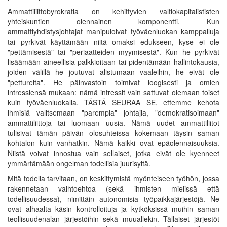
Ammattiliittobyrokratia on kehittyvien valtiokapitalististen
yhteiskuntien olennainen komponentti. Kun
ammattiyhdistysjohtajat manipuloivat työväenluokan kamppailuja
tai pyrkivät käyttämään niitä omaksi edukseen, kyse ei ole
"pettämisestä" tai "periaatteiden myymisestä". Kun he pyrkivät
lisäämään aineellisia palkkioitaan tai pidentämään hallintokausia,
joiden välillä he joutuvat alistumaan vaaleihin, he eivät ole
"pettureita". He päinvastoin toimivat loogisesti ja omien
intressiensä mukaan: nämä intressit vain sattuvat olemaan toiset
kuin työväenluokalla. TÄSTÄ SEURAA SE, ettemme kehota
ihmisiä valitsemaan "parempia" johtajia, "demokratisoimaan"
ammattiliittoja tai luomaan uusia. Nämä uudet ammattiliitot
tulisivat tämän päivän olosuhteissa kokemaan täysin saman
kohtalon kuin vanhatkin. Nämä kaikki ovat epäolennaisuuksia.
Niistä voivat innostua vain sellaiset, jotka eivät ole kyenneet
ymmärtämään ongelman todellisia juurisyitä.
Mitä todella tarvitaan, on keskittymistä myönteiseen työhön, jossa
rakennetaan vaihtoehtoa (sekä ihmisten mielissä että
todellisuudessa), nimittäin autonomisia työpaikkajärjestöjä. Ne
ovat alhaalta käsin kontrolloituja ja kytköksissä muihin saman
teollisuudenalan järjestöihin sekä muuallekin. Tällaiset järjestöt