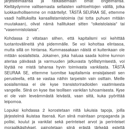
järjestelmäänsä ja ratkaisemaan omat ongelmansa.
Kieltäydymme valitsemasta sellaisten vaihtoehtojen välillä, jotka
luokkavihollisemme on määritellyt. TÄSTÄ SEURAA SE, ettemme
vaadi hallituksilta kansallistamistoimia (tai totta puhuen mitään
muutakaan), olivat nämä hallitukset sitten "oikeistolaisia" tai
"vasemmistolaisia".
Kohdassa 2 viitataan siihen, että kapitalismi voi kehittää
tuotantovälineitä yhä pidemmälle. Se voi kohottaa elintasoa,
mutta sillä on hintansa. Kummassakaan näistä ei kuitenkaan ole
mitään sosialistista. Jokainen, joka haluaa saada kolme kunnon
ateriaa päivässä ja varmuuden jatkuvasta työllistymisestä, voi
löytää ne mistä tahansa hyvin toimivasta vankilasta. TÄSTÄ
SEURAA SE, ettemme tuomitse kapitalismia ensisijaisesti sen
perusteella, että se vastaa näihin tarpeisiin vain osittain. Meille
sosialismissa ei ole kyse transistoriradioiden vaatimisesta
vangeille. Siinä on kyse itse teollisen vankilan tuhoamisesta. Kyse
ei ole vain leveämmästä leivästä, vaan siitä, kuka pyörittää
leipomoa.
Lopuksi kohdassa 2 korostetaan niitä lukuisia tapoja, joilla
järjestelmä ikuistaa itsensä. Kun siinä mainitaan propaganda ja
poliisi, koulut ja vankilat sekä perinteiset arvot ja perinteiset
moraalikäsitykset, painotetaan siinä erästä tärkeää estettä