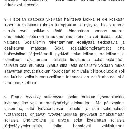
edustavat massoja.
8.
Historian saatossa yksikään hallitseva luokka ei ole koskaan
luopunut vallastaan ilman kamppailua ja nykyiset hallitsijamme
tuskin ovat poikkeus tästä. Ainoastaan kansan suuren
enemmistön tietoinen ja autonominen toiminta voi riistää heidän
valtansa. Sosialismin rakentaminen edellyttää tiedostavia ja
osallistuvia massoja. Sekä sosiaalidemokraattiset että
bolševistiset järjestömallit pyrkivät rakenteillaan, aatteillaan ja
toimillaan rajoittamaan tällaista tietoisuutta sekä estämään
tällaista osallistumista. Ajatus siitä, että sosialismi voidaan muka
saavuttaa työväenluokan "puolesta" toimivalla eliittipuolueella (oli
se kuinka vallankumouksellinen tahansa) on sekä absurdi että
taantumuksellinen.
9.
Emme hyväksy näkemystä, jonka mukaan työväenluokka
kykenee itse vain ammattiyhdistystietoisuuteen. Me päinvastoin
uskomme, että työväenluokan elinolot ja sen kokemukset
tuotannossa ohjaavat työväenluokkaa jatkuvasti omaksumaan
sellaisia prioriteetteja ja arvoja sekä löytämään sellaisia
järjestäytymismalleja, jotka haastavat vakiintuneen