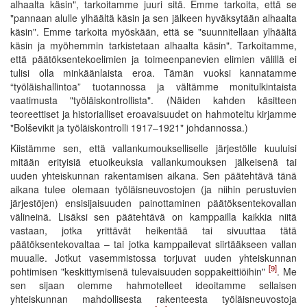
alhaalta käsin", tarkoitamme juuri sitä. Emme tarkoita, että se
"pannaan alulle ylhäältä käsin ja sen jälkeen hyväksytään alhaalta
käsin". Emme tarkoita myöskään, että se "suunnitellaan ylhäältä
käsin ja myöhemmin tarkistetaan alhaalta käsin". Tarkoitamme,
että päätöksentekoelimien ja toimeenpanevien elimien välillä ei
tulisi olla minkäänlaista eroa. Tämän vuoksi kannatamme
“työläishallintoa” tuotannossa ja vältämme monitulkintaista
vaatimusta "työläiskontrollista". (Näiden kahden käsitteen
teoreettiset ja historialliset eroavaisuudet on hahmoteltu kirjamme
"Bolševikit ja työläiskontrolli 1917–1921" johdannossa.)
Kiistämme sen, että vallankumoukselliselle järjestölle kuuluisi
mitään erityisiä etuoikeuksia vallankumouksen jälkeisenä tai
uuden yhteiskunnan rakentamisen aikana. Sen päätehtävä tänä
aikana tulee olemaan työläisneuvostojen (ja niihin perustuvien
järjestöjen) ensisijaisuuden painottaminen päätöksentekovallan
välineinä. Lisäksi sen päätehtävä on kamppailla kaikkia niitä
vastaan, jotka yrittävät heikentää tai sivuuttaa tätä
päätöksentekovaltaa – tai jotka kamppailevat siirtääkseen vallan
muualle. Jotkut vasemmistossa torjuvat uuden yhteiskunnan
[9]
pohtimisen "keskittymisenä tulevaisuuden soppakeittiöihin"
. Me
sen sijaan olemme hahmotelleet ideoitamme sellaisen
yhteiskunnan mahdollisesta rakenteesta työläisneuvostoja