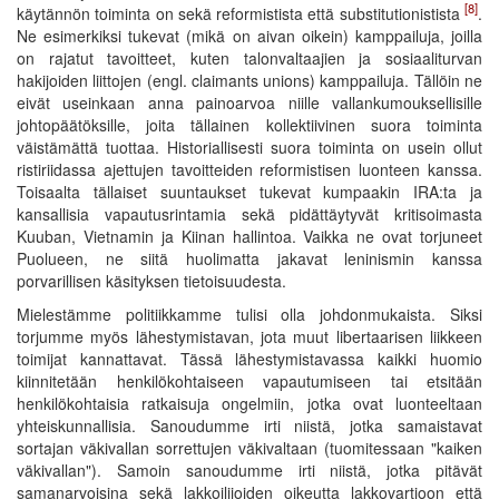
[8]
käytännön toiminta on sekä reformistista että substitutionistista
.
Ne esimerkiksi tukevat (mikä on aivan oikein) kamppailuja, joilla
on rajatut tavoitteet, kuten talonvaltaajien ja sosiaaliturvan
hakijoiden liittojen (engl. claimants unions) kamppailuja. Tällöin ne
eivät useinkaan anna painoarvoa niille vallankumouksellisille
johtopäätöksille, joita tällainen kollektiivinen suora toiminta
väistämättä tuottaa. Historiallisesti suora toiminta on usein ollut
ristiriidassa ajettujen tavoitteiden reformistisen luonteen kanssa.
Toisaalta tällaiset suuntaukset tukevat kumpaakin IRA:ta ja
kansallisia vapautusrintamia sekä pidättäytyvät kritisoimasta
Kuuban, Vietnamin ja Kiinan hallintoa. Vaikka ne ovat torjuneet
Puolueen, ne siitä huolimatta jakavat leninismin kanssa
porvarillisen käsityksen tietoisuudesta.
Mielestämme politiikkamme tulisi olla johdonmukaista. Siksi
torjumme myös lähestymistavan, jota muut libertaarisen liikkeen
toimijat kannattavat. Tässä lähestymistavassa kaikki huomio
kiinnitetään henkilökohtaiseen vapautumiseen tai etsitään
henkilökohtaisia ratkaisuja ongelmiin, jotka ovat luonteeltaan
yhteiskunnallisia. Sanoudumme irti niistä, jotka samaistavat
sortajan väkivallan sorrettujen väkivaltaan (tuomitessaan "kaiken
väkivallan"). Samoin sanoudumme irti niistä, jotka pitävät
samanarvoisina sekä lakkoilijoiden oikeutta lakkovartioon että