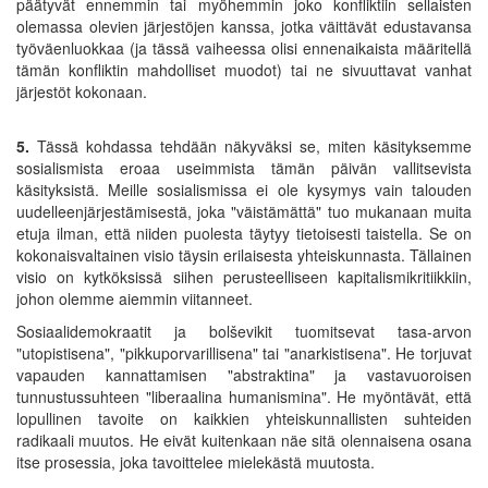
päätyvät ennemmin tai myöhemmin joko konfliktiin sellaisten
olemassa olevien järjestöjen kanssa, jotka väittävät edustavansa
työväenluokkaa (ja tässä vaiheessa olisi ennenaikaista määritellä
tämän konfliktin mahdolliset muodot) tai ne sivuuttavat vanhat
järjestöt kokonaan.
5.
Tässä kohdassa tehdään näkyväksi se, miten käsityksemme
sosialismista eroaa useimmista tämän päivän vallitsevista
käsityksistä. Meille sosialismissa ei ole kysymys vain talouden
uudelleenjärjestämisestä, joka "väistämättä" tuo mukanaan muita
etuja ilman, että niiden puolesta täytyy tietoisesti taistella. Se on
kokonaisvaltainen visio täysin erilaisesta yhteiskunnasta. Tällainen
visio on kytköksissä siihen perusteelliseen kapitalismikritiikkiin,
johon olemme aiemmin viitanneet.
Sosiaalidemokraatit ja bolševikit tuomitsevat tasa-arvon
"utopistisena", "pikkuporvarillisena" tai "anarkistisena". He torjuvat
vapauden kannattamisen "abstraktina" ja vastavuoroisen
tunnustussuhteen "liberaalina humanismina". He myöntävät, että
lopullinen tavoite on kaikkien yhteiskunnallisten suhteiden
radikaali muutos. He eivät kuitenkaan näe sitä olennaisena osana
itse prosessia, joka tavoittelee mielekästä muutosta.