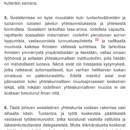
kuitenkin samana.
5.
Sosialismissa on kyse muustakin kuin tuotantovälineiden ja
tuotannon tulosten jakelun yhteisomistuksesta ja yhteisestä
kontrollista. Sosialismi tarkoittaa tasa-arvoa, todellista vapautta,
rajoittaviin sosiaalisiin mies/nainen -rooleihin perustuvan sorron
[2]
loppumista, vastavuoroista tunnustussuhdetta
ja radikaalia
muutosta kaikissa ihmisten välisissä suhteissa. Se tarkoittaa
ihmisten ymmärrystä ympäristöstään ja itsestään, valtaa omaan
työhönsä ja sellaisiin yhteiskunnallisiin instituutioihin, joita heidän
on mahdollisesti luotava. Nämä eivät ole toissijaisia kysymyksiä,
jotka ratkeavat automaattisesti, kun vanhan hallitsevan luokan
omaisuus on pakkolunastettu. Edellä mainitut asiat ovat
päinvastoin koko yhteiskunnallisen muutosprosessin keskeinen
tekijä, sillä mikään todellinen yhteiskunnallinen muutos ei ole
koskaan toteutunut ilman niitä.
6.
Tästä johtuen sosialistinen yhteiskunta voidaan rakentaa vain
alhaalta käsin. Tuotantoa ja työtä koskevista päätöksistä
vastaavat työläisneuvostot, jotka koostuvat vaaleilla valituista ja
takaisinkutsuttavista delegaateista. Muita elämänalueita koskevat