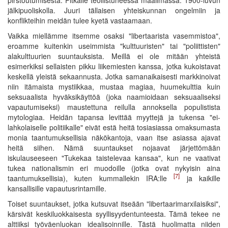
jälkipuoliskolla. Juuri tällaisen yhteiskunnan ongelmiin ja
konflikteihin meidän tulee kyetä vastaamaan.
Vaikka miellämme itsemme osaksi "libertaarista vasemmistoa",
eroamme kuitenkin useimmista "kulttuuristen" tai "poliittisten"
alakulttuurien suuntauksista. Meillä ei ole mitään yhteistä
esimerkiksi sellaisten pikku liikemiesten kanssa, jotka kukoistavat
keskellä yleistä sekaannusta. Jotka samanaikaisesti markkinoivat
niin itämaista mystiikkaa, mustaa magiaa, huumekulttia kuin
seksuaalista hyväksikäyttöä (joka naamioidaan seksuaaliseksi
vapautumiseksi) maustettuna reilulla annoksella populistista
mytologiaa. Heidän tapansa levittää myyttejä ja tukensa "ei-
lahkolaiselle politiikalle" eivät estä heitä tosiasiassa omaksumasta
monia taantumuksellisia näkökantoja, vaan itse asiassa ajavat
heitä siihen. Nämä suuntaukset nojaavat järjettömään
iskulauseeseen "Tukekaa taistelevaa kansaa", kun ne vaativat
tukea nationalismin eri muodoille (jotka ovat nykyisin aina
[7]
taantumuksellisia), kuten kummallekin IRA:lle
ja kaikille
kansallisille vapautusrintamille.
Toiset suuntaukset, jotka kutsuvat itseään "libertaarimarxilaisiksi",
kärsivät keskiluokkaisesta syyllisyydentunteesta. Tämä tekee ne
alttiiksi työväenluokan idealisoinnille. Tästä huolimatta niiden