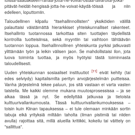
pitävät-heidät-hengissä-jotta-he-voivat-käydä-töissä ja niin
edelleen, loputtomiin.
Taloudellinen kilpailu "itsehallinnollisten" yksiköiden välillä
palauttaisi väistämättä hierarkkiset yhteiskunnalliset rakenteet.
Itsehallinto tuotannossa tarkoittaa siten tuottajien täydellistä
kontrollia tuotteisiinsa, sekä myyntiin tai vaihtoon tähtäävän
tuotannon loppua. Itsehallinnollinen yhteiskunta pyrkisi jatkuvasti
ylittämään työn ja leikin välisen jaon. Se mahdollistaisi ilon, jota
luova toiminta tuottaa, ja myös hyötyisi tästä toiminnasta
taloudellisesti.
[11]
Uuden yhteiskunnan sosiaaliset instituutiot
eivät kehity (tai
edes selviydy) kapitalismilta perityn arvojärjestelmän puitteissa.
Vanha järjestelmä tekee paluun, jos sitä vastaan ei varta vasten
taistella. Me kaikki olemme mukana muutosprosessissa – ja se
alkaa tässä ja nyt. Se edellyttää jatkuvaa ja tietoista
kulttuurivallankumousta. Tässä kulttuurivallankumouksessa –
toisin kuin Kiinan tapauksessa – ei tule olemaan minkään sortin
tabuja eikä yrityksiä miltään taholta (ilman pistimiä tai niiden
avulla) rajoittaa sitä, millä alueilla kritiikki, kokeilu tai väittely on
"sallittua".