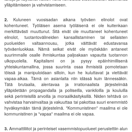
ylläpitämiseen ja vahvistamiseen.
2.
Kuluneen vuosisadan aikana työväen elinolot ovat
kohentuneet. Työläisen asema työläisenä ei ole kuitenkaan
merkittävästi muuttunut. Sitä eivät ole muuttaneet kohentuneet
elinolot, tuotantovälineiden kansallistaminen tai sellaisten
puolueiden valtaannousu, jotka väittävät edustavansa
työväenluokkaa. Nämä seikat eivät ole myöskään antaneet
suurimmalle osalle ihmiskuntaa paljoakaan vapautta tuotannon
ulkopuolella. Kapitalismi on ja pysyy epäinhimillisenä
yhteiskuntamallina, jossa suurinta osaa ihmisistä pomotetaan
töissä ja manipuloidaan silloin, kun he kuluttavat ja viettävät
vapaa-aikaa. Tämä on asianlaita niin idässä kuin lännessäkin.
Tätä brutaalia, alentavaa ja irrationaalista järjestelmää
ylläpidetään propagandalla ja poliiseilla, vankiloilla ja kouluilla
sekä perinteisillä arvoilla ja moraalikäsityksillä. Niiden tehtävä on
vahvistaa harvainvaltaa ja vakuuttaa tai pakottaa suuri enemmistö
hyväksymään tämä järjestelmä. "Kommunistinen" maailma ei ole
kommunistinen ja "vapaa" maailma ei ole vapaa.
3.
Ammattiliitot ja perinteiset vasemmistopuolueet perustettiin alun