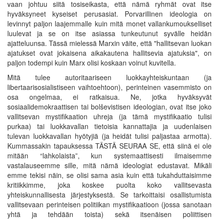
vaan johtuu siitä tosiseikasta, että nämä ryhmät ovat itse
hyväksyneet kyseiset perusasiat. Porvarillinen ideologia on
levinnyt paljon laajemmalle kuin mitä monet vallankumoukselliset
luulevat ja se on itse asiassa tunkeutunut syvälle heidän
ajatteluunsa. Tässä mielessä Marxin väite, että "hallitsevan luokan
ajatukset ovat jokaisena aikakautena hallitsevia ajatuksia", on
paljon todempi kuin Marx olisi koskaan voinut kuvitella.
Mitä tulee autoritaariseen luokkayhteiskuntaan (ja
libertaarisosialistiseen vaihtoehtoon), perinteinen vasemmisto on
osa ongelmaa, ei ratkaisua. Ne, jotka hyväksyvät
sosiaalidemokraattisen tai bolševistisen ideologian, ovat itse joko
vallitsevan mystifikaation uhreja (ja tämä mystifikaatio tulisi
purkaa) tai luokkavallan tietoisia kannattajia ja uudenlaisen
tulevan luokkavallan hyötyjiä (ja heidät tulisi paljastaa armotta).
Kummassakin tapauksessa TÄSTÄ SEURAA SE, että siinä ei ole
mitään “lahkolaista”, kun systemaattisesti ilmaisemme
vastalauseemme sille, mitä nämä ideologiat edustavat. Mikäli
emme tekisi näin, se olisi sama asia kuin että tukahduttaisimme
kritiikkimme, joka koskee puolta koko vallitsevasta
yhteiskunnallisesta järjestyksestä. Se tarkoittaisi osallistumista
vallitsevaan perinteisen politiikan mystifikaatioon (jossa sanotaan
yhtä ja tehdään toista) sekä itsenäisen poliittisen