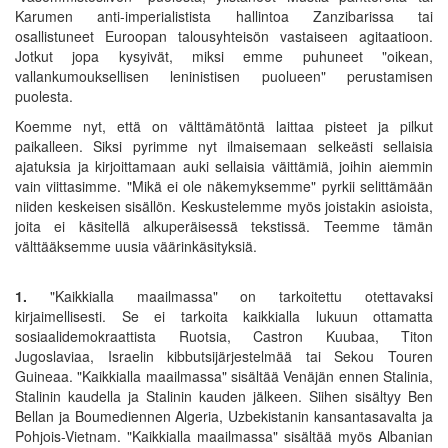
Karumen anti-imperialistista hallintoa Zanzibarissa tai
osallistuneet Euroopan talousyhteisön vastaiseen agitaatioon.
Jotkut jopa kysyivät, miksi emme puhuneet "oikean,
vallankumouksellisen leninistisen puolueen" perustamisen
puolesta.
Koemme nyt, että on välttämätöntä laittaa pisteet ja pilkut
paikalleen. Siksi pyrimme nyt ilmaisemaan selkeästi sellaisia
ajatuksia ja kirjoittamaan auki sellaisia väittämiä, joihin aiemmin
vain viittasimme. "Mikä ei ole näkemyksemme" pyrkii selittämään
niiden keskeisen sisällön. Keskustelemme myös joistakin asioista,
joita ei käsitellä alkuperäisessä tekstissä. Teemme tämän
välttääksemme uusia väärinkäsityksiä.
1.
"Kaikkialla maailmassa" on tarkoitettu otettavaksi
kirjaimellisesti. Se ei tarkoita kaikkialla lukuun ottamatta
sosiaalidemokraattista Ruotsia, Castron Kuubaa, Titon
Jugoslaviaa, Israelin kibbutsijärjestelmää tai Sekou Touren
Guineaa. "Kaikkialla maailmassa" sisältää Venäjän ennen Stalinia,
Stalinin kaudella ja Stalinin kauden jälkeen. Siihen sisältyy Ben
Bellan ja Boumediennen Algeria, Uzbekistanin kansantasavalta ja
Pohjois-Vietnam. "Kaikkialla maailmassa" sisältää myös Albanian