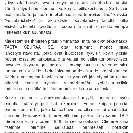
yritys sekä hankkia syvällinen ymmärrys asioista että levittää sitä.
Tämä yritys tulee olemaan vaikea ja pitkäkestoinen. Se tullaan
epäilemättä torjumaan “intellektuaalisena teoretisointina” kaikkien
"voluntarististen" ja "aktivististen" suuntausten taholta, jotka
etsivät oikotietä luvattuun maahan ja ovat kiinnostuneempia
liikkeestä kuin suunnasta.
Mielestämme ihmisten pitäisi ymmärtää, mitä he ovat tekemässä.
TÄSTÄ SEURAA SE, että torjumme monet niistä
lähestymistavoista, jotka ovat liikkeessä nykyisin kovin yleisiä.
Käytännössä se tarkoittaa, että vältämme vallankumouksellisten
myyttien käyttöä ja sellaisiin manipuloituihin yhteenottoihin
turvautumista, joiden tarkoituksena on tietoisuuden kohottaminen.
Näiden molempien taustalla on se yleensä jäsentymätön oletus,
etteivät ihmiset kykene ymmärtämään yhteiskunnallista
todellisuutta eivätkä toimimaan omien etujensa puolesta.
Koska torjumme vallankumoukselliset myytit, torjumme myös
ennalta määrätyt poliittiset lokeroinnit. Emme kaipaa jumalia:
emme edes niitä, jotka kansoittavat marxilaisten tai anarkistien
jumalten temppeleitä. Emme elä sen paremmin vuoden 1917
Pietarissa kuin vuoden 1936 Barcelonassakaan. Olemme oma
itsemme: olemme seurausta perinteisen politiikan
pirstoutumisesta. Pitkälle teollistuneessa maailmassa. 1900-luvun