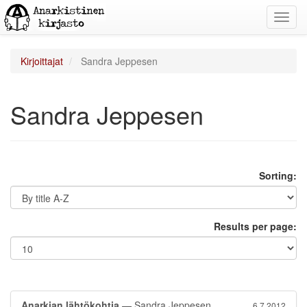
Toggl
navig
Kirjoittajat
Sandra Jeppesen
Sandra Jeppesen
Sorting:
Results per page:
Anarkian lähtökohtia
— Sandra Jeppesen
6.7.2012