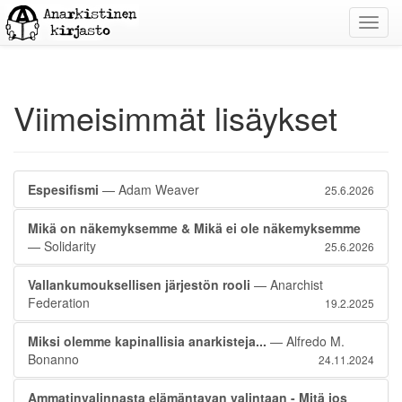
Toggl
navig
Viimeisimmät lisäykset
Espesifismi
— Adam Weaver
25.6.2026
Mikä on näkemyksemme & Mikä ei ole näkemyksemme
— Solidarity
25.6.2026
Vallankumouksellisen järjestön rooli
— Anarchist
Federation
19.2.2025
Miksi olemme kapinallisia anarkisteja...
— Alfredo M.
Bonanno
24.11.2024
Ammatinvalinnasta elämäntavan valintaan - Mitä jos