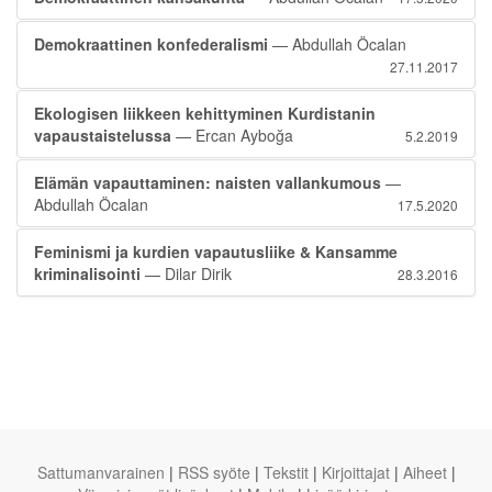
Demokraattinen konfederalismi
— Abdullah Öcalan
27.11.2017
Ekologisen liikkeen kehittyminen Kurdistanin
vapaustaistelussa
— Ercan Ayboğa
5.2.2019
Elämän vapauttaminen: naisten vallankumous
—
Abdullah Öcalan
17.5.2020
Feminismi ja kurdien vapautusliike & Kansamme
kriminalisointi
— Dilar Dirik
28.3.2016
Sattumanvarainen
|
RSS syöte
|
Tekstit
|
Kirjoittajat
|
Aiheet
|