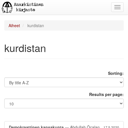
Toggl
navig
Aiheet
kurdistan
kurdistan
Sorting:
Results per page:
Demokraattinen kansakunta
— Abdullah Öcalan
17.5.2020