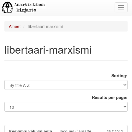
Toggl
navig
Aiheet
libertaari-marxismi
libertaari-marxismi
Sorting:
Results per page:
Kysymys väkivallasta
— Jacques Camatte
26.7.2012