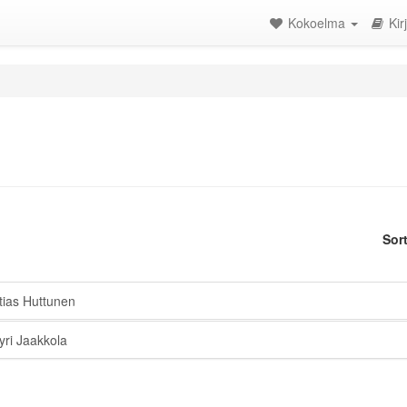
Kokoelma
Kir
Sor
ias Huttunen
ri Jaakkola