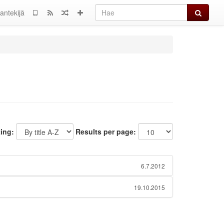
Hae
jantekijä
ting:
Results per page:
6.7.2012
19.10.2015