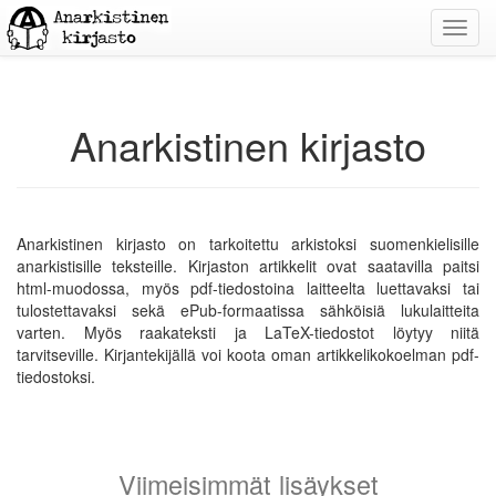
Toggl
navig
Anarkistinen kirjasto
Anarkistinen kirjasto on tarkoitettu arkistoksi suomenkielisille
anarkistisille teksteille. Kirjaston artikkelit ovat saatavilla paitsi
html-muodossa, myös pdf-tiedostoina laitteelta luettavaksi tai
tulostettavaksi sekä ePub-formaatissa sähköisiä lukulaitteita
varten. Myös raakateksti ja LaTeX-tiedostot löytyy niitä
tarvitseville. Kirjantekijällä voi koota oman artikkelikokoelman pdf-
tiedostoksi.
Viimeisimmät lisäykset