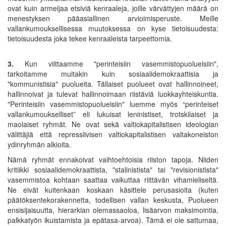
ovat kuin armeijaa etsiviä kenraaleja, joille värvättyjen määrä on
menestyksen pääasiallinen arvioimisperuste. Meille
vallankumouksellisessa muutoksessa on kyse tietoisuudesta:
tietoisuudesta joka tekee kenraaleista tarpeettomia.
3.
Kun viittaamme "perinteisiin vasemmistopuolueisiin",
tarkoitamme muitakin kuin sosiaalidemokraattisia ja
"kommunistisia" puolueita. Tällaiset puolueet ovat hallinnoineet,
hallinnoivat ja tulevat hallinnoimaan riistäviä luokkayhteiskuntia.
"Perinteisiin vasemmistopuolueisiin" luemme myös “perinteiset
vallankumoukselliset” eli lukuisat leninistiset, trotskilaiset ja
maolaiset ryhmät. Ne ovat sekä valtiokapitalistisen ideologian
välittäjiä että repressiivisen valtiokapitalistisen valtakoneiston
ydinryhmän alkioita.
Nämä ryhmät ennakoivat vaihtoehtoisia riiston tapoja. Niiden
kritiikki sosiaalidemokraattista, "stalinistista" tai "revisionistista"
vasemmistoa kohtaan saattaa vaikuttaa riittävän vihamieliseltä.
Ne eivät kuitenkaan koskaan käsittele perusasioita (kuten
päätöksentekorakennetta, todellisen vallan keskusta, Puolueen
ensisijaisuutta, hierarkian olemassaoloa, lisäarvon maksimointia,
palkkatyön ikuistamista ja epätasa-arvoa). Tämä ei ole sattumaa,