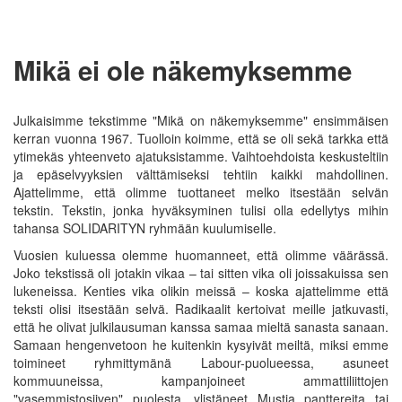
Mikä ei ole näkemyksemme
Julkaisimme tekstimme "Mikä on näkemyksemme" ensimmäisen
kerran vuonna 1967. Tuolloin koimme, että se oli sekä tarkka että
ytimekäs yhteenveto ajatuksistamme. Vaihtoehdoista keskusteltiin
ja epäselvyyksien välttämiseksi tehtiin kaikki mahdollinen.
Ajattelimme, että olimme tuottaneet melko itsestään selvän
tekstin. Tekstin, jonka hyväksyminen tulisi olla edellytys mihin
tahansa SOLIDARITYN ryhmään kuulumiselle.
Vuosien kuluessa olemme huomanneet, että olimme väärässä.
Joko tekstissä oli jotakin vikaa – tai sitten vika oli joissakuissa sen
lukeneissa. Kenties vika olikin meissä – koska ajattelimme että
teksti olisi itsestään selvä. Radikaalit kertoivat meille jatkuvasti,
että he olivat julkilausuman kanssa samaa mieltä sanasta sanaan.
Samaan hengenvetoon he kuitenkin kysyivät meiltä, miksi emme
toimineet ryhmittymänä Labour-puolueessa, asuneet
kommuuneissa, kampanjoineet ammattiliittojen
"vasemmistosiiven" puolesta, ylistäneet Mustia panttereita tai