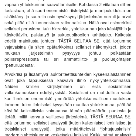
vapaan yhteiskunnan saavuttamiselle. Kohdassa 2 viitataan siihen
tosiasiaan, että suuri enemmistö riistetyistä ja manipuloiduista on
sisäistänyt ja suurelta osin hyväksynyt järjestelmän normit ja arvot
sekä pitää niitä luonnostaan rationaalisina. Näitä ovat esimerkiksi
sellaiset perusideat kuin hierarkia, yhteiskunnan jako käskijöihin ja
käskettäviin, palkkatyö ja sukupuoliroolien kahtiajako. Kaikesta
edellä mainitusta johtuen TÄSTÄ SEURAA SE, että torjumme
vajavaisina (ja siten epätarkkoina) sellaiset näkemykset, joiden
mukaan järjestelmän pysyvyys johtuu pelkästään
poliisirepressiosta tai eri ammattiliitto- ja puoluejohtajien
"petturuudesta".
Arvokriisi ja lisääntyvä auktoriteettisuhteiden kyseenalaistaminen
ovat joka tapauksessa kasvava ilmiö nyky-yhteiskunnassa.
Näiden kriisien kärjistyminen on eräs sosialistisen
vallankumouksen edellytyksistä. Sosialismi on mahdollista vasta
kun ihmisten enemmistö ymmärtää yhteiskunnallisen muutoksen
tarpeen, tulee tietoiseksi kyvystään muuttaa yhteiskuntaa, päättää
käyttää kollektiivista voimaansa tämän päämäärän puolesta ja
tietää, millä korvata vallitseva järjestelmä. TÄSTÄ SEURAA SE,
että torjumme sellaiset analyysit (kuten kaikenlaiset leninistiset ja
trotskilaiset analyysit), jotka määrittelevät “johtajuuskriisin”
modernin yhteiskunnan keskeiseksi kriisiksi. Kaikki nämä analyysit