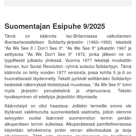
Suomentajan Esipuhe 9/2025
Tämä on käännös Iso-Britanniassa vaikuttaneen
libertaarisosialistisen Solidarity-järjestön (1960–1992) tekstistä
"As We See It / Don’t See It". "As We See It" julkaistiin 1967 ja
selitysosa "As We Don't See It" 1972, jonka jälkeen ne on
tyypillisesti julkaistu yhdessä. Vuonna 1977 tekstejä muokattiin
hieman, kun Social Revolution -ryhmä sulautui Solidarityyn. Tämä
käännös on tehty vuoden 1977 versiosta, jossa kohtia 5 ja 6 on
huomattavasti täydennetty. Tekstit pyrkivät selittämään Solidarityn
keskeisiä näkemyksiä tiivistetyssä muodossa. "As We See It" toimi
myös järjestön perustekstinä ja ohjenuorana. Tekstin
hyväksyminen oli edellytys järjestöön liittymiselle.
Käännöstyö on ollut haastava. Joillekin termeille emme ole
löytäneet vakiintunutta suomenkielistä vastinetta, jolloin olemme
selvyyden vuoksi lisänneet suomennetun termin perään
alkuperäisen termin sulkeissa. Alkuperäisessä pamflettiversiossa
käytetään tehokeinona jonkin verran alleviivauksia ja isoja
alkukirjaimia. Tältä osin olemme muokanneet ne tavalliseen