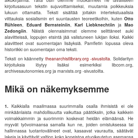
kirjoitusasuun tekstin sujuvoittamiseksi, muutamia poikkeuksia
lukuun ottamatta. Teksti sisältää joitakin intertekstuaalisia
viittauksia sosialismin eri suuntausten teoreetikoihin, kuten
Otto
Rühleen
,
Eduard Bernsteiniin
,
Karl Liebknechtiin
ja
Mao
Zedongiin
. Näistä olennaisimmat olemme selittäneet auki
alaviitteissä, loppujen etsintä jää valistuneen lukijan iloksi. Kaikki
alaviitteet ovat suomentajan lisäyksiä. Pamfletin lopussa oleva
historiikki on suomentajan oma teksti.
Teksti on käännetty
theanarchistlibrary.org -sivustolta
. Solidarityn
kirjoituksia löytyy lisäksi esimerkiksi libcom.org,
archivesautonomies.org ja marxists.org -sivustoilta.
Mikä on näkemyksemme
1.
Kaikkialla maailmassa suurimmalla osalla ihmisistä ei ole
minkäänlaista mahdollisuutta vaikuttaa päätöksiin, jotka kaikkein
voimakkaimmin ja suorimmin koskevat heidän elämäänsä. He
myyvät työvoimaansa samalla kun ne, joiden omistuksessa tai
hallinnassa tuotantovälineet ovat, kasaavat vaurautta, säätävät
lakeja ja käyttävät valtion koko koneistoa etuoikeutetun asemansa