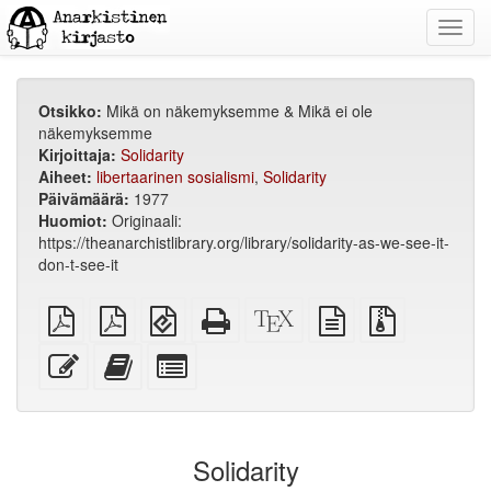
Toggl
navig
Otsikko:
Mikä on näkemyksemme & Mikä ei ole
näkemyksemme
Kirjoittaja:
Solidarity
Aiheet:
libertaarinen sosialismi
,
Solidarity
Päivämäärä:
1977
Huomiot:
Originaali:
https://theanarchistlibrary.org/library/solidarity-as-we-see-it-
don-t-see-it
tavallinen
A4
EPUB
Pelkkä
XeLaTex
perusteksti
Lähdetiedos
PDF
tulostusvalmis
(mobiililaitteille)
HTML
lähdetiedosto
liitteineen
PDF
(tulostusystävällinen)
Muokkaa
Lisää
Select
tätä
kirjantekijään
individual
tekstiä
parts
for
the
Solidarity
bookbuilder