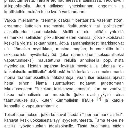
jälkipuoliskolla. Juuri tällaisen yhteiskunnan ongelmiin ja
konflikteihin meidän tulee kyetä vastaamaan.
Vaikka miellämme itsemme osaksi "libertaarista vasemmistoa",
eroamme kuitenkin useimmista "kulttuuristen" tai "poliittisten"
alakulttuurien suuntauksista. Meillä ei ole mitään yhteistä
esimerkiksi sellaisten pikku liikemiesten kanssa, jotka kukoistavat
keskellä yleistä sekaannusta. Jotka samanaikaisesti markkinoivat
niin itämaista mystiikkaa, mustaa magiaa, huumekulttia kuin
seksuaalista hyväksikäyttöä (joka naamioidaan seksuaaliseksi
vapautumiseksi) maustettuna reilulla annoksella populistista
mytologiaa. Heidän tapansa levittää myyttejä ja tukensa "ei-
lahkolaiselle politiikalle" eivät estä heitä tosiasiassa omaksumasta
monia taantumuksellisia näkökantoja, vaan itse asiassa ajavat
heitä siihen. Nämä suuntaukset nojaavat järjettömään
iskulauseeseen "Tukekaa taistelevaa kansaa", kun ne vaativat
tukea nationalismin eri muodoille (jotka ovat nykyisin aina
[7]
taantumuksellisia), kuten kummallekin IRA:lle
ja kaikille
kansallisille vapautusrintamille.
Toiset suuntaukset, jotka kutsuvat itseään "libertaarimarxilaisiksi",
kärsivät keskiluokkaisesta syyllisyydentunteesta. Tämä tekee ne
alttiiksi työväenluokan idealisoinnille. Tästä huolimatta niiden