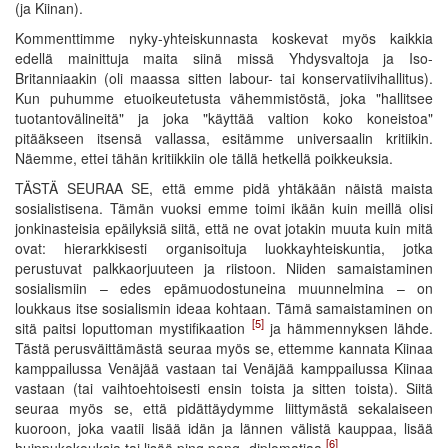
(ja Kiinan).
Kommenttimme nyky-yhteiskunnasta koskevat myös kaikkia
edellä mainittuja maita siinä missä Yhdysvaltoja ja Iso-
Britanniaakin (oli maassa sitten labour- tai konservatiivihallitus).
Kun puhumme etuoikeutetusta vähemmistöstä, joka "hallitsee
tuotantovälineitä" ja joka "käyttää valtion koko koneistoa"
pitääkseen itsensä vallassa, esitämme universaalin kritiikin.
Näemme, ettei tähän kritiikkiin ole tällä hetkellä poikkeuksia.
TÄSTÄ SEURAA SE, että emme pidä yhtäkään näistä maista
sosialistisena. Tämän vuoksi emme toimi ikään kuin meillä olisi
jonkinasteisia epäilyksiä siitä, että ne ovat jotakin muuta kuin mitä
ovat: hierarkkisesti organisoituja luokkayhteiskuntia, jotka
perustuvat palkkaorjuuteen ja riistoon. Niiden samaistaminen
sosialismiin – edes epämuodostuneina muunnelmina – on
loukkaus itse sosialismin ideaa kohtaan. Tämä samaistaminen on
[5]
sitä paitsi loputtoman mystifikaation
ja hämmennyksen lähde.
Tästä perusväittämästä seuraa myös se, ettemme kannata Kiinaa
kamppailussa Venäjää vastaan tai Venäjää kamppailussa Kiinaa
vastaan (tai vaihtoehtoisesti ensin toista ja sitten toista). Siitä
seuraa myös se, että pidättäydymme liittymästä sekalaiseen
kuoroon, joka vaatii lisää idän ja lännen välistä kauppaa, lisää
[6]
huippukokouksia tai lisää ping pong -diplomatiaa
.