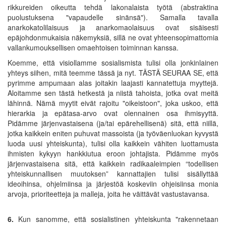
rikkureiden oikeutta tehdä lakonalaista työtä (abstraktina
puolustuksena "vapaudelle sinänsä"). Samalla tavalla
anarkokatolilaisuus ja anarkomaolaisuus ovat sisäisesti
epäjohdonmukaisia näkemyksiä, sillä ne ovat yhteensopimattomia
vallankumouksellisen omaehtoisen toiminnan kanssa.
Koemme, että visiollamme sosialismista tulisi olla jonkinlainen
yhteys siihen, mitä teemme tässä ja nyt. TÄSTÄ SEURAA SE, että
pyrimme ampumaan alas joitakin laajasti kannatettuja myyttejä.
Aloitamme sen tästä hetkestä ja niistä tahoista, jotka ovat meitä
lähinnä. Nämä myytit eivät rajoitu "oikeistoon", joka uskoo, että
hierarkia ja epätasa-arvo ovat olennainen osa ihmisyyttä.
Pidämme järjenvastaisena (ja/tai epärehellisenä) sitä, että niillä,
jotka kaikkein eniten puhuvat massoista (ja työväenluokan kyvystä
luoda uusi yhteiskunta), tulisi olla kaikkein vähiten luottamusta
ihmisten kykyyn hankkiutua eroon johtajista. Pidämme myös
järjenvastaisena sitä, että kaikkein radikaaleimpien “todellisen
yhteiskunnallisen muutoksen” kannattajien tulisi sisällyttää
ideoihinsa, ohjelmiinsa ja järjestöä koskeviin ohjeisiinsa monia
arvoja, prioriteetteja ja malleja, joita he väittävät vastustavansa.
6.
Kun sanomme, että sosialistinen yhteiskunta "rakennetaan