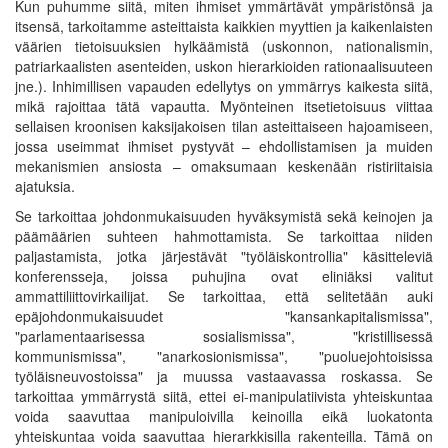
Kun puhumme siitä, miten ihmiset ymmärtävät ympäristönsä ja
itsensä, tarkoitamme asteittaista kaikkien myyttien ja kaikenlaisten
väärien tietoisuuksien hylkäämistä (uskonnon, nationalismin,
patriarkaalisten asenteiden, uskon hierarkioiden rationaalisuuteen
jne.). Inhimillisen vapauden edellytys on ymmärrys kaikesta siitä,
mikä rajoittaa tätä vapautta. Myönteinen itsetietoisuus viittaa
sellaisen kroonisen kaksijakoisen tilan asteittaiseen hajoamiseen,
jossa useimmat ihmiset pystyvät – ehdollistamisen ja muiden
mekanismien ansiosta – omaksumaan keskenään ristiriitaisia
ajatuksia.
Se tarkoittaa johdonmukaisuuden hyväksymistä sekä keinojen ja
päämäärien suhteen hahmottamista. Se tarkoittaa niiden
paljastamista, jotka järjestävät "työläiskontrollia" käsitteleviä
konferensseja, joissa puhujina ovat eliniäksi valitut
ammattiliittovirkailijat. Se tarkoittaa, että selitetään auki
epäjohdonmukaisuudet "kansankapitalismissa",
"parlamentaarisessa sosialismissa", "kristillisessä
kommunismissa", "anarkosionismissa", "puoluejohtoisissa
työläisneuvostoissa" ja muussa vastaavassa roskassa. Se
tarkoittaa ymmärrystä siitä, ettei ei-manipulatiivista yhteiskuntaa
voida saavuttaa manipuloivilla keinoilla eikä luokatonta
yhteiskuntaa voida saavuttaa hierarkkisilla rakenteilla. Tämä on