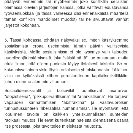
päätyvät ennemmin tai myöhemmin joko konfliktiin sellaisten
olemassa olevien järjestöjen kanssa, jotka väittävät edustavansa
työväenluokkaa (ja tässä vaiheessa olisi ennenaikaista määritellä
tämän konfliktin mahdolliset muodot) tai ne sivuuttavat vanhat
järjestöt kokonaan.
5.
Tässä kohdassa tehdään näkyväksi se, miten käsityksemme
sosialismista eroaa useimmista tämän päivän vallitsevista
käsityksistä. Meille sosialismissa ei ole kysymys vain talouden
uudelleenjärjestämisestä, joka "väistämättä" tuo mukanaan muita
etuja ilman, että niiden puolesta täytyy tietoisesti taistella. Se on
kokonaisvaltainen visio täysin erilaisesta yhteiskunnasta. Tällainen
visio on kytköksissä siihen perusteelliseen kapitalismikritiikkiin,
johon olemme aiemmin viitanneet.
Sosiaalidemokraatit ja bolševikit tuomitsevat tasa-arvon
"utopistisena", "pikkuporvarillisena" tai "anarkistisena". He torjuvat
vapauden kannattamisen "abstraktina" ja vastavuoroisen
tunnustussuhteen "liberaalina humanismina". He myöntävät, että
lopullinen tavoite on kaikkien yhteiskunnallisten suhteiden
radikaali muutos. He eivät kuitenkaan näe sitä olennaisena osana
itse prosessia, joka tavoittelee mielekästä muutosta.