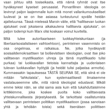
vaan johtuu siitä tosiseikasta, että nämä ryhmät ovat itse
hyväksyneet kyseiset perusasiat. Porvarillinen ideologia on
levinnyt paljon laajemmalle kuin mitä monet vallankumoukselliset
luulevat ja se on itse asiassa tunkeutunut syvälle heidän
ajatteluunsa. Tässä mielessä Marxin väite, että "hallitsevan luokan
ajatukset ovat jokaisena aikakautena hallitsevia ajatuksia", on
paljon todempi kuin Marx olisi koskaan voinut kuvitella.
Mitä tulee autoritaariseen luokkayhteiskuntaan (ja
libertaarisosialistiseen vaihtoehtoon), perinteinen vasemmisto on
osa ongelmaa, ei ratkaisua. Ne, jotka hyväksyvät
sosiaalidemokraattisen tai bolševistisen ideologian, ovat itse joko
vallitsevan mystifikaation uhreja (ja tämä mystifikaatio tulisi
purkaa) tai luokkavallan tietoisia kannattajia ja uudenlaisen
tulevan luokkavallan hyötyjiä (ja heidät tulisi paljastaa armotta).
Kummassakin tapauksessa TÄSTÄ SEURAA SE, että siinä ei ole
mitään “lahkolaista”, kun systemaattisesti ilmaisemme
vastalauseemme sille, mitä nämä ideologiat edustavat. Mikäli
emme tekisi näin, se olisi sama asia kuin että tukahduttaisimme
kritiikkimme, joka koskee puolta koko vallitsevasta
yhteiskunnallisesta järjestyksestä. Se tarkoittaisi osallistumista
vallitsevaan perinteisen politiikan mystifikaatioon (jossa sanotaan
yhtä ja tehdään toista) sekä itsenäisen poliittisen