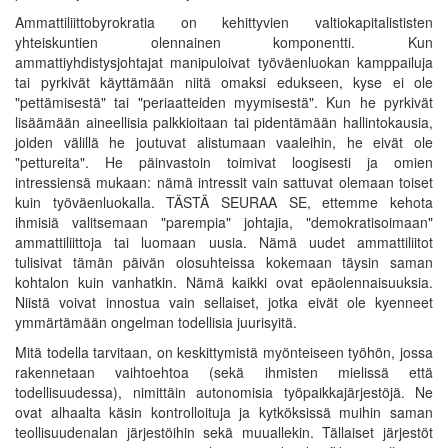
Ammattiliittobyrokratia on kehittyvien valtiokapitalististen
yhteiskuntien olennainen komponentti. Kun
ammattiyhdistysjohtajat manipuloivat työväenluokan kamppailuja
tai pyrkivät käyttämään niitä omaksi edukseen, kyse ei ole
"pettämisestä" tai "periaatteiden myymisestä". Kun he pyrkivät
lisäämään aineellisia palkkioitaan tai pidentämään hallintokausia,
joiden välillä he joutuvat alistumaan vaaleihin, he eivät ole
"pettureita". He päinvastoin toimivat loogisesti ja omien
intressiensä mukaan: nämä intressit vain sattuvat olemaan toiset
kuin työväenluokalla. TÄSTÄ SEURAA SE, ettemme kehota
ihmisiä valitsemaan "parempia" johtajia, "demokratisoimaan"
ammattiliittoja tai luomaan uusia. Nämä uudet ammattiliitot
tulisivat tämän päivän olosuhteissa kokemaan täysin saman
kohtalon kuin vanhatkin. Nämä kaikki ovat epäolennaisuuksia.
Niistä voivat innostua vain sellaiset, jotka eivät ole kyenneet
ymmärtämään ongelman todellisia juurisyitä.
Mitä todella tarvitaan, on keskittymistä myönteiseen työhön, jossa
rakennetaan vaihtoehtoa (sekä ihmisten mielissä että
todellisuudessa), nimittäin autonomisia työpaikkajärjestöjä. Ne
ovat alhaalta käsin kontrolloituja ja kytköksissä muihin saman
teollisuudenalan järjestöihin sekä muuallekin. Tällaiset järjestöt