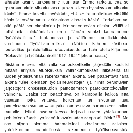
alhaalta käsin", tarkoitamme juuri sitä. Emme tarkoita, että se
"pannaan alulle ylhäältä käsin ja sen jälkeen hyväksytään alhaalta
käsin". Emme tarkoita myöskään, että se "suunnitellaan ylhäältä
käsin ja myöhemmin tarkistetaan alhaalta käsin". Tarkoitamme,
että päätöksentekoelimien ja toimeenpanevien elimien välillä ei
tulisi olla minkäänlaista eroa. Tämän vuoksi kannatamme
“työläishallintoa” tuotannossa ja vältämme monitulkintaista
vaatimusta "työläiskontrollista". (Näiden kahden käsitteen
teoreettiset ja historialliset eroavaisuudet on hahmoteltu kirjamme
"Bolševikit ja työläiskontrolli 1917–1921" johdannossa.)
Kiistämme sen, että vallankumoukselliselle järjestölle kuuluisi
mitään erityisiä etuoikeuksia vallankumouksen jälkeisenä tai
uuden yhteiskunnan rakentamisen aikana. Sen päätehtävä tänä
aikana tulee olemaan työläisneuvostojen (ja niihin perustuvien
järjestöjen) ensisijaisuuden painottaminen päätöksentekovallan
välineinä. Lisäksi sen päätehtävä on kamppailla kaikkia niitä
vastaan, jotka yrittävät heikentää tai sivuuttaa tätä
päätöksentekovaltaa – tai jotka kamppailevat siirtääkseen vallan
muualle. Jotkut vasemmistossa torjuvat uuden yhteiskunnan
[9]
pohtimisen "keskittymisenä tulevaisuuden soppakeittiöihin"
. Me
sen sijaan olemme hahmotelleet ideoitamme sellaisen
yhteiskunnan mahdollisesta rakenteesta työläisneuvostoja