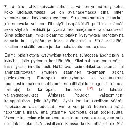
7.
Tämä on ehkä kaikkein tärkein ja vähiten ymmärretty kohta
koko julkilausumassa. Se on avainasemassa siinä, miten
ymmärrämme käytännön työmme. Siinä määritellään mittatikut,
joiden avulla voimme lähestyä jokapäiväistä poliittista elämää
sekä käyttää henkisiä ja fyysisiä resurssejamme rationaalisesti.
Siinä selitetään, miksi pidämme joitakin kysymyksiä merkittävinä
samalla kun hylkäämme toiset epäoleellisina. Siinä selitetään
tekstimme sisältö, oman johdonmukaisuutemme rajoissa.
Emme pidä tiettyjä kysymyksiä tärkeinä suhteessa asenteisiin ja
kykyihin, joita pyrimme kehittämään. Siksi suhtaudumme näihin
kysymyksiin innottomasti. Näitä ovat esimerkiksi eduskunta- tai
ammattiliittovaalit (muiden saaminen tekemään asioita
puolestamme), Euroopan talousyhteisö tai valuuttakriisit
(puoluesidonnainen osallistuminen hallitsijoiden ongelmiin ei auta
[12]
hallittuja) tai kamppailu Irlannissa
tai lukuisat
vallankaappaukset Afrikassa ("puolen valitseminen"
kamppailuissa, joita käydään täysin taantumuksellisen väärän
tietoisuuden alaisuudessa). Emme voi jättää huomiotta näitä
tapahtumia ilman, että jätämme huomiotta osan todellisuutta.
Voimme kuitenkin olla antamatta niille tunnustusta siitä, että niillä
olisi jotain tekemistä sosialismin kanssa, koska niillä ei ole. Sitä