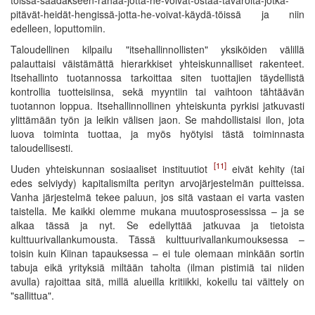
pitävät-heidät-hengissä-jotta-he-voivat-käydä-töissä ja niin
edelleen, loputtomiin.
Taloudellinen kilpailu "itsehallinnollisten" yksiköiden välillä
palauttaisi väistämättä hierarkkiset yhteiskunnalliset rakenteet.
Itsehallinto tuotannossa tarkoittaa siten tuottajien täydellistä
kontrollia tuotteisiinsa, sekä myyntiin tai vaihtoon tähtäävän
tuotannon loppua. Itsehallinnollinen yhteiskunta pyrkisi jatkuvasti
ylittämään työn ja leikin välisen jaon. Se mahdollistaisi ilon, jota
luova toiminta tuottaa, ja myös hyötyisi tästä toiminnasta
taloudellisesti.
[11]
Uuden yhteiskunnan sosiaaliset instituutiot
eivät kehity (tai
edes selviydy) kapitalismilta perityn arvojärjestelmän puitteissa.
Vanha järjestelmä tekee paluun, jos sitä vastaan ei varta vasten
taistella. Me kaikki olemme mukana muutosprosessissa – ja se
alkaa tässä ja nyt. Se edellyttää jatkuvaa ja tietoista
kulttuurivallankumousta. Tässä kulttuurivallankumouksessa –
toisin kuin Kiinan tapauksessa – ei tule olemaan minkään sortin
tabuja eikä yrityksiä miltään taholta (ilman pistimiä tai niiden
avulla) rajoittaa sitä, millä alueilla kritiikki, kokeilu tai väittely on
"sallittua".