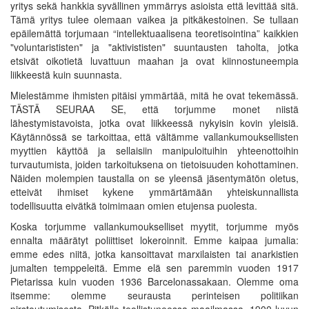
yritys sekä hankkia syvällinen ymmärrys asioista että levittää sitä.
Tämä yritys tulee olemaan vaikea ja pitkäkestoinen. Se tullaan
epäilemättä torjumaan “intellektuaalisena teoretisointina” kaikkien
"voluntarististen" ja "aktivististen" suuntausten taholta, jotka
etsivät oikotietä luvattuun maahan ja ovat kiinnostuneempia
liikkeestä kuin suunnasta.
Mielestämme ihmisten pitäisi ymmärtää, mitä he ovat tekemässä.
TÄSTÄ SEURAA SE, että torjumme monet niistä
lähestymistavoista, jotka ovat liikkeessä nykyisin kovin yleisiä.
Käytännössä se tarkoittaa, että vältämme vallankumouksellisten
myyttien käyttöä ja sellaisiin manipuloituihin yhteenottoihin
turvautumista, joiden tarkoituksena on tietoisuuden kohottaminen.
Näiden molempien taustalla on se yleensä jäsentymätön oletus,
etteivät ihmiset kykene ymmärtämään yhteiskunnallista
todellisuutta eivätkä toimimaan omien etujensa puolesta.
Koska torjumme vallankumoukselliset myytit, torjumme myös
ennalta määrätyt poliittiset lokeroinnit. Emme kaipaa jumalia:
emme edes niitä, jotka kansoittavat marxilaisten tai anarkistien
jumalten temppeleitä. Emme elä sen paremmin vuoden 1917
Pietarissa kuin vuoden 1936 Barcelonassakaan. Olemme oma
itsemme: olemme seurausta perinteisen politiikan
pirstoutumisesta. Pitkälle teollistuneessa maailmassa. 1900-luvun