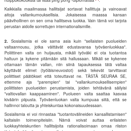
Kaikkialla maailmassa hallitsijat sortavat hallittuja ja vainoavat
aitoja vallankumouksellisia. Jokaisessa maassa kansan
päävihollinen on sen oma hallitseva luokka. Vain tämä voi tarjota
perustan aidolle sorrettujen internationalismille.
2.
Sosialismia ei ole sama asia kuin "sellaisten puolueiden
valtaannousu, jotka väittävät edustavansa työväenluokkaa".
Poliittinen valta on huijausta, mikäli työväki ei ota tuotantoa
haltuun ja kykene pitämään sitä hallussaan. Mikäli se kykenee
ottamaan tämän vallan, niin siinä tapauksessa tätä valtaa
käyttävät elimet (työläisneuvostot) sekä tekevät tarvittavat
poliittiset päätökset että toteuttavat ne. TÄSTÄ SEURAA SE,
ettemme aja "parempien" tai "vallankumouksellisempien"
poliittisten puolueiden perustamista, joiden tehtävänä säilyisi
"valtiovallan kaappaaminen". Puolueen valta saattaa kasvaa
kiväärin piipusta. Työväenluokan valta kumpuaa siitä, että se
hallinnoi taloutta ja yhteiskuntaa kokonaisuudessaan.
Sosialismia ei voi rinnastaa "tuotantovälineiden kansallistamisen"
kaltaisiin toimenpiteisiin. Nämä voivat auttaa erilaisten
luokkayhteiskuntien hallitsijoita rationalisoimaan omaa riiston