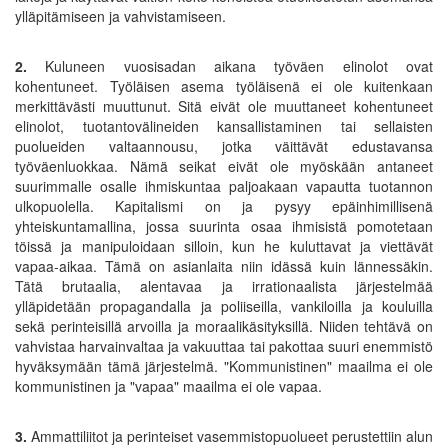
ylläpitämiseen ja vahvistamiseen.
2.
Kuluneen vuosisadan aikana työväen elinolot ovat
kohentuneet. Työläisen asema työläisenä ei ole kuitenkaan
merkittävästi muuttunut. Sitä eivät ole muuttaneet kohentuneet
elinolot, tuotantovälineiden kansallistaminen tai sellaisten
puolueiden valtaannousu, jotka väittävät edustavansa
työväenluokkaa. Nämä seikat eivät ole myöskään antaneet
suurimmalle osalle ihmiskuntaa paljoakaan vapautta tuotannon
ulkopuolella. Kapitalismi on ja pysyy epäinhimillisenä
yhteiskuntamallina, jossa suurinta osaa ihmisistä pomotetaan
töissä ja manipuloidaan silloin, kun he kuluttavat ja viettävät
vapaa-aikaa. Tämä on asianlaita niin idässä kuin lännessäkin.
Tätä brutaalia, alentavaa ja irrationaalista järjestelmää
ylläpidetään propagandalla ja poliiseilla, vankiloilla ja kouluilla
sekä perinteisillä arvoilla ja moraalikäsityksillä. Niiden tehtävä on
vahvistaa harvainvaltaa ja vakuuttaa tai pakottaa suuri enemmistö
hyväksymään tämä järjestelmä. "Kommunistinen" maailma ei ole
kommunistinen ja "vapaa" maailma ei ole vapaa.
3.
Ammattiliitot ja perinteiset vasemmistopuolueet perustettiin alun