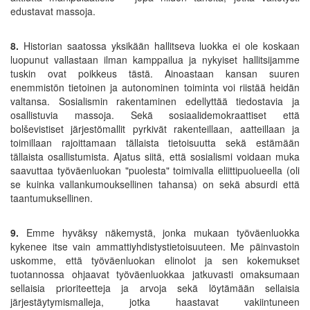
edustavat massoja.
8.
Historian saatossa yksikään hallitseva luokka ei ole koskaan
luopunut vallastaan ilman kamppailua ja nykyiset hallitsijamme
tuskin ovat poikkeus tästä. Ainoastaan kansan suuren
enemmistön tietoinen ja autonominen toiminta voi riistää heidän
valtansa. Sosialismin rakentaminen edellyttää tiedostavia ja
osallistuvia massoja. Sekä sosiaalidemokraattiset että
bolševistiset järjestömallit pyrkivät rakenteillaan, aatteillaan ja
toimillaan rajoittamaan tällaista tietoisuutta sekä estämään
tällaista osallistumista. Ajatus siitä, että sosialismi voidaan muka
saavuttaa työväenluokan "puolesta" toimivalla eliittipuolueella (oli
se kuinka vallankumouksellinen tahansa) on sekä absurdi että
taantumuksellinen.
9.
Emme hyväksy näkemystä, jonka mukaan työväenluokka
kykenee itse vain ammattiyhdistystietoisuuteen. Me päinvastoin
uskomme, että työväenluokan elinolot ja sen kokemukset
tuotannossa ohjaavat työväenluokkaa jatkuvasti omaksumaan
sellaisia prioriteetteja ja arvoja sekä löytämään sellaisia
järjestäytymismalleja, jotka haastavat vakiintuneen