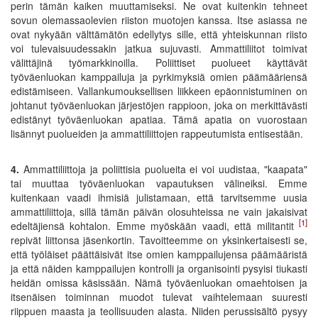
perin tämän kaiken muuttamiseksi. Ne ovat kuitenkin tehneet
sovun olemassaolevien riiston muotojen kanssa. Itse asiassa ne
ovat nykyään välttämätön edellytys sille, että yhteiskunnan riisto
voi tulevaisuudessakin jatkua sujuvasti. Ammattiliitot toimivat
välittäjinä työmarkkinoilla. Poliittiset puolueet käyttävät
työväenluokan kamppailuja ja pyrkimyksiä omien päämääriensä
edistämiseen. Vallankumouksellisen liikkeen epäonnistuminen on
johtanut työväenluokan järjestöjen rappioon, joka on merkittävästi
edistänyt työväenluokan apatiaa. Tämä apatia on vuorostaan
lisännyt puolueiden ja ammattiliittojen rappeutumista entisestään.
4.
Ammattiliittoja ja poliittisia puolueita ei voi uudistaa, "kaapata"
tai muuttaa työväenluokan vapautuksen välineiksi. Emme
kuitenkaan vaadi ihmisiä julistamaan, että tarvitsemme uusia
ammattiliittoja, sillä tämän päivän olosuhteissa ne vain jakaisivat
[1]
edeltäjiensä kohtalon. Emme myöskään vaadi, että militantit
repivät liittonsa jäsenkortin. Tavoitteemme on yksinkertaisesti se,
että työläiset päättäisivät itse omien kamppailujensa päämääristä
ja että näiden kamppailujen kontrolli ja organisointi pysyisi tiukasti
heidän omissa käsissään. Nämä työväenluokan omaehtoisen ja
itsenäisen toiminnan muodot tulevat vaihtelemaan suuresti
riippuen maasta ja teollisuuden alasta. Niiden perussisältö pysyy