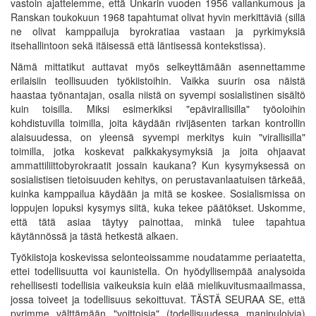
vastoin ajattelemme, että Unkarin vuoden 1956 vallankumous ja
Ranskan toukokuun 1968 tapahtumat olivat hyvin merkittäviä (sillä
ne olivat kamppailuja byrokratiaa vastaan ja pyrkimyksiä
itsehallintoon sekä itäisessä että läntisessä kontekstissa).
Nämä mittatikut auttavat myös selkeyttämään asennettamme
erilaisiin teollisuuden työkiistoihin. Vaikka suurin osa näistä
haastaa työnantajan, osalla niistä on syvempi sosialistinen sisältö
kuin toisilla. Miksi esimerkiksi "epävirallisilla" työoloihin
kohdistuvilla toimilla, joita käydään rivijäsenten tarkan kontrollin
alaisuudessa, on yleensä syvempi merkitys kuin "virallisilla"
toimilla, jotka koskevat palkkakysymyksiä ja joita ohjaavat
ammattiliittobyrokraatit jossain kaukana? Kun kysymyksessä on
sosialistisen tietoisuuden kehitys, on perustavanlaatuisen tärkeää,
kuinka kamppailua käydään ja mitä se koskee. Sosialismissa on
loppujen lopuksi kysymys siitä, kuka tekee päätökset. Uskomme,
että tätä asiaa täytyy painottaa, minkä tulee tapahtua
käytännössä ja tästä hetkestä alkaen.
Työkiistoja koskevissa selonteoissamme noudatamme periaatetta,
ettei todellisuutta voi kaunistella. On hyödyllisempää analysoida
rehellisesti todellisia vaikeuksia kuin elää mielikuvitusmaailmassa,
jossa toiveet ja todellisuus sekoittuvat. TÄSTÄ SEURAA SE, että
pyrimme välttämään "voittoisia" (todellisuudessa manipuloivia)