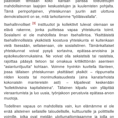
päätökset tehdään koko kansan parissa toteutettujen
mahdollisimman laajojen keskustelujen ja kuulemisten pohjalta.
Tämä perinpohjainen, yhteiskunnan juuriin asti ulottuva
demokratisointi on se, mitä tarkoitamme "työläisvallalla".
[3]
Itsehallinnolliset
instituutiot ja kollektiivit tulevat olemaan se
elävä rakenne, jonka puitteissa vapaa yhteiskunta toimii.
Sosialismi ei ole mahdollista ilman itsehallintoa. Yksittäisistä
itsehallinnollisista yksiköistä koostuva yhteiskunta ei kuitenkaan
vielä itsessään, sellaisenaan, ole sosialistinen. Tämänkaltaiset
yhteiskunnat voivat pysyä sortavina, epätasa-arvoisina ja
epäoikeudenmukaisina. Ne voivat olla seksistisiä tai rasistisia,
rajoittaa pääsyä tietoon tai omaksua kritiikittömän asenteen
"asiantuntijuutta" kohtaan. Voimme hyvinkin kuvitella tilanteen,
jossa tällaisen yhteiskunnan yksittäiset yksiköt – riippumatta
niiden koosta tai monimutkaisuudesta (aina kanatarhoista
kokonaisiin mantereisiin asti) – kilpailevat keskenään
"kollektiivisina kapitalisteina". Tällainen kilpailu vain ylläpitää
vieraantumista ja luo uusia, työnjakoon perustuvia epätasa-arvon
muotoja.
Todellinen vapaus on mahdollista vain, kun elämämme ei ole
enää alisteinen sellaisille taloudellisille, kulttuurisille ja poliittisille
voimille, jotka ovat meidän ulottumattomissamme ja joilla on