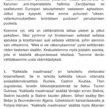
Karumen anti-imperialistista hallintoa Zanzibarissa tai
osallistuneet Euroopan talousyhteisön vastaiseen agitaatioon.
Jotkut jopa kysyivät, miksi emme puhuneet "oikean,
vallankumouksellisen leninistisen puolueen" perustamisen
puolesta.
Koemme nyt, että on välttämätöntä laittaa pisteet ja pilkut
paikalleen. Siksi pyrimme nyt ilmaisemaan selkeästi sellaisia
ajatuksia ja kirjoittamaan auki sellaisia väittämiä, joihin aiemmin
vain viittasimme. "Mikä ei ole näkemyksemme" pyrkii selittämään
niiden keskeisen sisällön. Keskustelemme myös joistakin asioista,
joita ei käsitellä alkuperäisessä tekstissä. Teemme tämän
välttääksemme uusia väärinkäsityksiä.
1.
"Kaikkialla maailmassa" on tarkoitettu otettavaksi
kirjaimellisesti. Se ei tarkoita kaikkialla lukuun ottamatta
sosiaalidemokraattista Ruotsia, Castron Kuubaa, Titon
Jugoslaviaa, Israelin kibbutsijärjestelmää tai Sekou Touren
Guineaa. "Kaikkialla maailmassa" sisältää Venäjän ennen Stalinia,
Stalinin kaudella ja Stalinin kauden jälkeen. Siihen sisältyy Ben
Bellan ja Boumediennen Algeria, Uzbekistanin kansantasavalta ja
Pohjois-Vietnam. "Kaikkialla maailmassa" sisältää myös Albanian