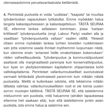
olemassaolomme perustavanlaatuista kieltämistä.
4.
Perinteisiä puolueita ei voida "uudistaa", "kaapata" tai muuttaa
työväenluokan vapautuksen työkaluiksi. Emme myöskään halua
langeta kaksoispuheeseen ja kaksoisajatteluun. TÄSTÄ SEURAA
SE, ettemme lankea sellaiseen toimintaan, jossa ”tuetaan
kriittisesti” työväenpuoluetta (engl. Labour Party) vaalien alla ja
vaaditaan "työväenpuoluetta valtaan" vaalien välillä. Yleisesti
ottaen emme myöskään lankea turhien toiveiden ruokkimiseen
vain jotta voisimme saada ihmiset myöhemmin luopumaan niistä,
kun olemme ensin “antaneet heille omakohtaisen kokemuksen”
niiden valheellisuudesta. Työväenpuolue ja kommunistipuolueet
saattavat olla marginaalisesti parempia kuin konservatiivipuolue,
kun kyse on yksityisomisteisen kapitalismin ohjaamisesta kohti
valtiokapitalismia. Perinteiset vallankumoukselliset suoriutuisivat
varmasti tehtävästä ylivoimaisesti paremmin kuin mikään näistä
puolueista. Meiltä ei kuitenkaan odoteta, että tekisimme mitään
tällaista valintaa: vallankumouksellisten rooli ei ole toimia uusien
sorron muotojen kätilöinä. TÄSTÄ SEURAA SE, että taistelemme
mieluummin sen puolesta, mitä haluamme (siinäkin tapauksessa
ettemme heti saakaan sitä), kuin että taistelisimme jonkin asian
puolesta, jota emme halua ja saisimme sen.