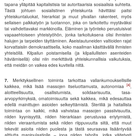
tapana ylläpitää kapitalistisia tai autoritaarisia sosiaalisia suhteita.
Tästä johtuen sosialistinen yhteiskunta hävittäisi paitsi
yhteiskuntaluokat, hierarkiat ja muut ylivallan rakenteet, myös
sellaisen palkkatyön ja tuotannon, joka on tarkoitettu myytäväksi
tai vaihdettavaksi markkinoilla. Eläminen ja työnteko perustuisivat
vapaaehtoiseen yhteistyöhön, jonka tarkoituksena olisi ihmisten
halujen ja tarpeiden täyttäminen. Aseistautuneiden valtioiden rajat
korvattaisiin demokraattisella, koko maailman käsittävällä ihmisten
yhteisöllä. Kilpailun poistamisella (ja kilpailullisten asenteiden
häviämisellä) olisi niin merkittäviä yhteiskunnallisia vaikutuksia,
että meidän on vaikea edes kuvitella niitä.
7.
Merkityksellinen toiminta tarkoittaa vallankumouksellisille
[4]
kaikkea, mikä lisää massojen itseluottamusta, autonomiaa
,
aloitteellisuutta, osallistumista, solidaarisuutta, tasa-
arvopyrkimyksiä, omatoimisuutta sekä kaikkea, mikä edesauttaa
edellä mainittujen asioiden selkeyttämistä. Steriiliä ja haitallista
toimintaa on kaikki, mikä vahvistaa massojen passiivisuutta,
niiden kyynisyyttä, niiden hierarkiaan perustuvaa eriytymistä,
niiden vieraantumista sekä niiden riippuvuutta siitä, että muut
tekevät asioita niiden puolesta ja tästä seuraavaa lisääntyvää
alttiutta manipulaatiolle – jopa niiden taholta, jotka väitetysti