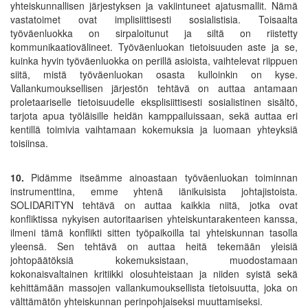
yhteiskunnallisen järjestyksen ja vakiintuneet ajatusmallit. Nämä
vastatoimet ovat implisiittisesti sosialistisia. Toisaalta
työväenluokka on sirpaloitunut ja siltä on riistetty
kommunikaatiovälineet. Työväenluokan tietoisuuden aste ja se,
kuinka hyvin työväenluokka on perillä asioista, vaihtelevat riippuen
siitä, mistä työväenluokan osasta kulloinkin on kyse.
Vallankumouksellisen järjestön tehtävä on auttaa antamaan
proletaariselle tietoisuudelle eksplisiittisesti sosialistinen sisältö,
tarjota apua työläisille heidän kamppailuissaan, sekä auttaa eri
kentillä toimivia vaihtamaan kokemuksia ja luomaan yhteyksiä
toisiinsa.
10.
Pidämme itseämme ainoastaan työväenluokan toiminnan
instrumenttina, emme yhtenä iänikuisista johtajistoista.
SOLIDARITYN tehtävä on auttaa kaikkia niitä, jotka ovat
konfliktissa nykyisen autoritaarisen yhteiskuntarakenteen kanssa,
ilmeni tämä konflikti sitten työpaikoilla tai yhteiskunnan tasolla
yleensä. Sen tehtävä on auttaa heitä tekemään yleisiä
johtopäätöksiä kokemuksistaan, muodostamaan
kokonaisvaltainen kritiikki olosuhteistaan ja niiden syistä sekä
kehittämään massojen vallankumouksellista tietoisuutta, joka on
välttämätön yhteiskunnan perinpohjaiseksi muuttamiseksi.