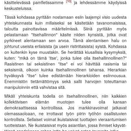
[10]
käsittelevässä pamfletissamme
ja lehdessämme käydyissä
keskusteluissa.
Tässä kohdassa pyritään nostamaan esiin laajempi visio uudesta
yhteiskunnasta kuin millaiseksi se käsitetään tavanomaisissa,
taloutta painottavissa määritelmissä. Siinä pyritään myös
pelastamaan "itsehallinnon" käsite niiden kynsistä, jotka ovat
pyrkineet alentamaan sen arvoa. Tämä alentamisen halu on
johtunut useista erilaisista (ja usein ristiriitaisista) syistä. Kohdassa
on kuitenkin kyse muustakin. Se herättää kiusallisia kysymyksiä,
kuten: "mikä on tämä 'itse', jonka tulee olla itsehallinnollinen?"
Rasistinen tai seksistinen "itse" ei voi hävittää rasismia tai
seksismiä, olkoon kuinka itsehallinnollinen tahansa. Hierarkian
hyväksyvä "itse" tulee edistämään hierarkioiden esiinnousua.
Enemmistön tietämättömyys sekä sallii harvojen toteuttaman
manipuloinnin että vahvistaa sitä.
Mikäli yhteiskunta todella on itsehallinnollinen, niin kaikkien
kollektiivisen elämän muotojen tulee olla kansan
demokraattisessa kontrollissa. Jos markkinavoimat jatkavat
olemassaoloaan, ne irrottavat työn piirin työhön osallistuvien
kontrollista. Sellaiset voimat ikuistaisivat tuottajien vieraantumisen
tuotteistaan. Ne ikuistaisivat myös asiantilan, jossa ihmiset käyvät-
töissä-saadakseen-rahaa-jotta-he-voivat-ostaa-tavaroita-jotka-