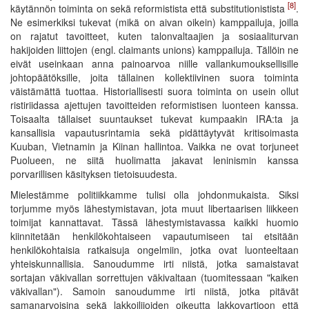
[8]
käytännön toiminta on sekä reformistista että substitutionistista
.
Ne esimerkiksi tukevat (mikä on aivan oikein) kamppailuja, joilla
on rajatut tavoitteet, kuten talonvaltaajien ja sosiaaliturvan
hakijoiden liittojen (engl. claimants unions) kamppailuja. Tällöin ne
eivät useinkaan anna painoarvoa niille vallankumouksellisille
johtopäätöksille, joita tällainen kollektiivinen suora toiminta
väistämättä tuottaa. Historiallisesti suora toiminta on usein ollut
ristiriidassa ajettujen tavoitteiden reformistisen luonteen kanssa.
Toisaalta tällaiset suuntaukset tukevat kumpaakin IRA:ta ja
kansallisia vapautusrintamia sekä pidättäytyvät kritisoimasta
Kuuban, Vietnamin ja Kiinan hallintoa. Vaikka ne ovat torjuneet
Puolueen, ne siitä huolimatta jakavat leninismin kanssa
porvarillisen käsityksen tietoisuudesta.
Mielestämme politiikkamme tulisi olla johdonmukaista. Siksi
torjumme myös lähestymistavan, jota muut libertaarisen liikkeen
toimijat kannattavat. Tässä lähestymistavassa kaikki huomio
kiinnitetään henkilökohtaiseen vapautumiseen tai etsitään
henkilökohtaisia ratkaisuja ongelmiin, jotka ovat luonteeltaan
yhteiskunnallisia. Sanoudumme irti niistä, jotka samaistavat
sortajan väkivallan sorrettujen väkivaltaan (tuomitessaan "kaiken
väkivallan"). Samoin sanoudumme irti niistä, jotka pitävät
samanarvoisina sekä lakkoilijoiden oikeutta lakkovartioon että