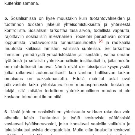
kuitenkin samana.
5.
Sosialismissa on kyse muustakin kuin tuotantovälineiden ja
tuotannon tulosten jakelun yhteisomistuksesta ja yhteisestä
kontrollista. Sosialismi tarkoittaa tasa-arvoa, todellista vapautta,
rajoittaviin sosiaalisiin mies/nainen -rooleihin perustuvan sorron
[2]
loppumista, vastavuoroista tunnustussuhdetta
ja radikaalia
muutosta kaikissa ihmisten välisissä suhteissa. Se tarkoittaa
ihmisten ymmärrystä ympäristöstään ja itsestään, valtaa omaan
työhönsä ja sellaisiin yhteiskunnallisiin instituutioihin, joita heidän
on mahdollisesti luotava. Nämä eivät ole toissijaisia kysymyksiä,
jotka ratkeavat automaattisesti, kun vanhan hallitsevan luokan
omaisuus on pakkolunastettu. Edellä mainitut asiat ovat
päinvastoin koko yhteiskunnallisen muutosprosessin keskeinen
tekijä, sillä mikään todellinen yhteiskunnallinen muutos ei ole
koskaan toteutunut ilman niitä.
6.
Tästä johtuen sosialistinen yhteiskunta voidaan rakentaa vain
alhaalta käsin. Tuotantoa ja työtä koskevista päätöksistä
vastaavat työläisneuvostot, jotka koostuvat vaaleilla valituista ja
takaisinkutsuttavista delegaateista. Muita elämänalueita koskevat